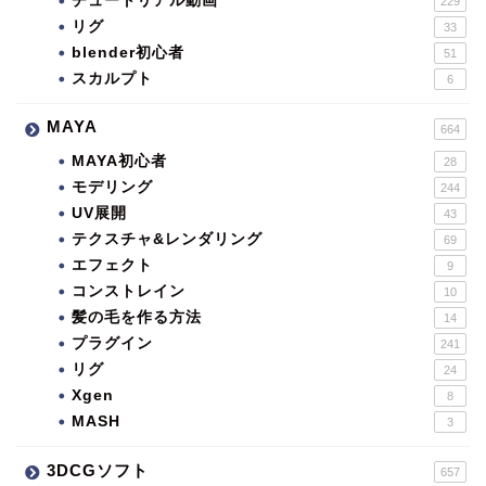
チュートリアル動画
229
リグ
33
blender初心者
51
スカルプト
6
MAYA
664
MAYA初心者
28
モデリング
244
UV展開
43
テクスチャ&レンダリング
69
エフェクト
9
コンストレイン
10
髪の毛を作る方法
14
プラグイン
241
リグ
24
Xgen
8
MASH
3
3DCGソフト
657