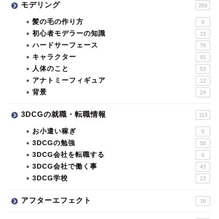
モデリング
269
髪の毛の作り方
9
初心者モデラーの知識
13
ハードサーフェース
79
キャラクター
93
人体のこと
53
アナトミーフィギュア
12
背景
24
3DCGの就職・転職情報
113
お小遣い稼ぎ
5
3DCGの勉強
50
3DCG会社を転職する
6
3DCG会社で働く事
43
3DCG学校
13
アフターエフェクト
16