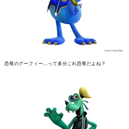
恐竜のグーフィー…って多分これ恐竜だよね？