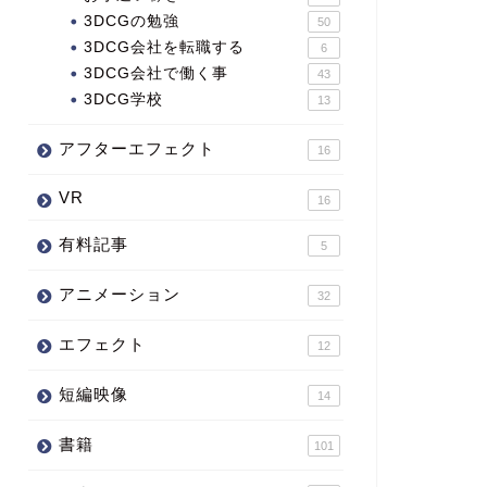
3DCGの勉強
50
3DCG会社を転職する
6
3DCG会社で働く事
43
3DCG学校
13
アフターエフェクト
16
VR
16
有料記事
5
アニメーション
32
エフェクト
12
短編映像
14
書籍
101