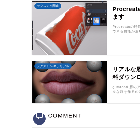
テクスチャ関連
Procr
ます
Procreat
できる機能が追
テクスチャ-マテリアル
リアルな
料ダウン
gumroad 唇
ルな唇を作るの
COMMENT