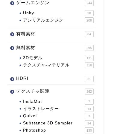
ゲームエンジン
244
Unity
38
アンリアルエンジン
208
有料素材
84
無料素材
295
3Dモデル
131
テクスチャ-マテリアル
118
HDRI
21
テクスチャ関連
362
InstaMat
7
イラストレーター
14
Quixel
3
Substance 3D Sampler
14
Photoshop
130