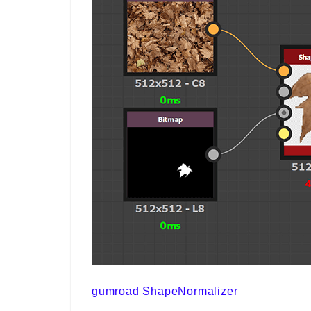
gumroad ShapeNormalizer