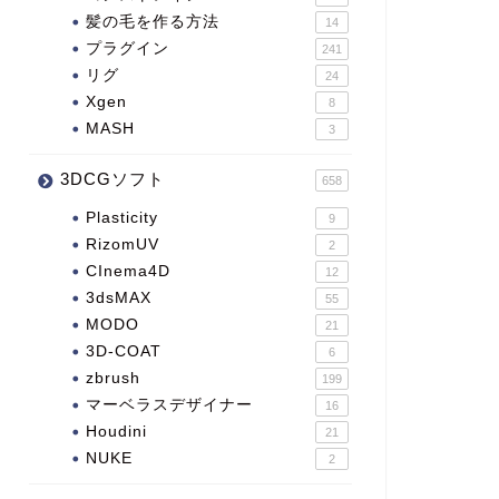
髪の毛を作る方法
14
プラグイン
241
リグ
24
Xgen
8
MASH
3
3DCGソフト
658
Plasticity
9
RizomUV
2
CInema4D
12
3dsMAX
55
MODO
21
3D-COAT
6
zbrush
199
マーベラスデザイナー
16
Houdini
21
NUKE
2