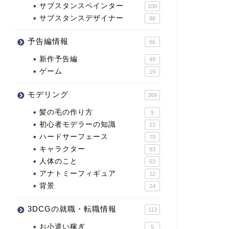
サブスタンスペインター
100
サブスタンスデザイナー
88
予告編情報
66
新作予告編
49
ゲーム
19
モデリング
269
髪の毛の作り方
9
初心者モデラーの知識
13
ハードサーフェース
79
キャラクター
93
人体のこと
53
アナトミーフィギュア
12
背景
24
3DCGの就職・転職情報
113
お小遣い稼ぎ
5