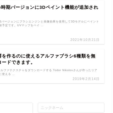
eate時期バージョンに3Dペイント機能が追加され
eの時期バージョンにブラシエンジンと画像効果を使用して3Dモデルにペイント
加予定です。UVマップをペイ …
2021年10月21日
唇を作るのに使えるアルファブラシ6種類を無
ロードできます。
のアルファテクスチャをダウンロードする Todor Nikolovさんが作ったリア
に使える …
2019年2月14日