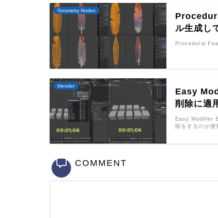
Geometry Nodes
Procedu
ル生成し
Procedural Fe
blender
Easy 
削除に適
Easy Modi
除をするのが便
COMMENT