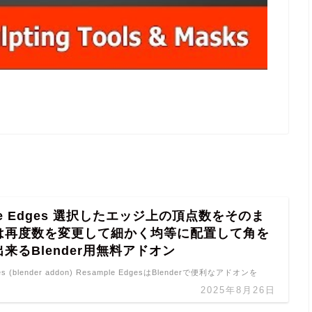
ple Edges 選択したエッジ上の頂点数をそのま
は再度数を変更して細かく均等に配置して角を
来るBlender用無料アドオン
ges (blender addon) Resample EdgesはBlenderで便利なアドオンを
2025年8月26日