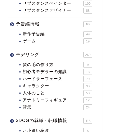
サブスタンスペインター
100
サブスタンスデザイナー
88
予告編情報
66
新作予告編
49
ゲーム
19
モデリング
269
髪の毛の作り方
9
初心者モデラーの知識
13
ハードサーフェース
79
キャラクター
93
人体のこと
53
アナトミーフィギュア
12
背景
24
3DCGの就職・転職情報
113
お小遣い稼ぎ
5