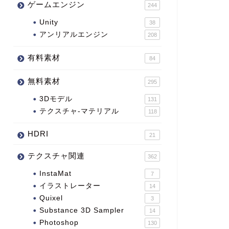
ゲームエンジン
244
Unity
38
アンリアルエンジン
208
有料素材
84
無料素材
295
3Dモデル
131
テクスチャ-マテリアル
118
HDRI
21
テクスチャ関連
362
InstaMat
7
イラストレーター
14
Quixel
3
Substance 3D Sampler
14
Photoshop
130