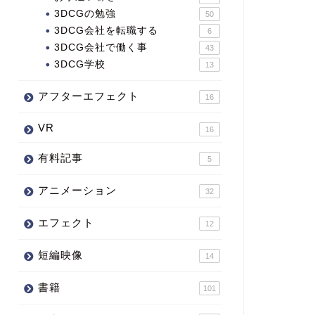
3DCGの勉強
50
3DCG会社を転職する
6
3DCG会社で働く事
43
3DCG学校
13
アフターエフェクト
16
VR
16
有料記事
5
アニメーション
32
エフェクト
12
短編映像
14
書籍
101