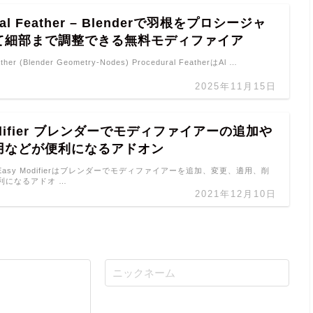
ral Feather – Blenderで羽根をプロシージャ
て細部まで調整できる無料モディファイア
ather (Blender Geometry-Nodes) Procedural FeatherはAl …
2025年11月15日
Modifier ブレンダーでモディファイアーの追加や
用などが便利になるアドオン
fier Easy Modifierはブレンダーでモディファイアーを追加、変更、適用、削
利になるアドオ …
2021年12月10日