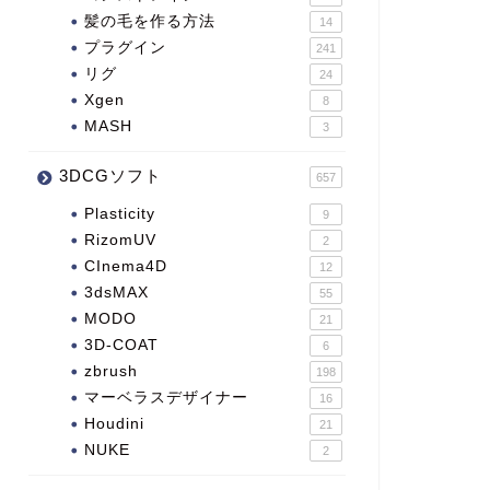
髪の毛を作る方法
14
プラグイン
241
リグ
24
Xgen
8
MASH
3
3DCGソフト
657
Plasticity
9
RizomUV
2
CInema4D
12
3dsMAX
55
MODO
21
3D-COAT
6
zbrush
198
マーベラスデザイナー
16
Houdini
21
NUKE
2