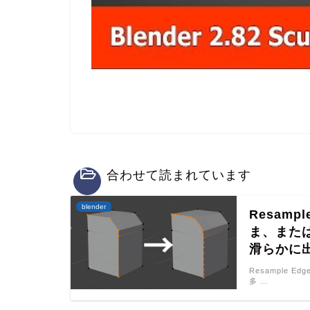
合わせて読まれています
blender
Resam
ま、また
滑らかに出
Resample Ed
多 …