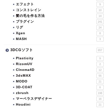
エフェクト
9
コンストレイン
10
髪の毛を作る方法
14
プラグイン
241
リグ
24
Xgen
8
MASH
3
3DCGソフト
657
Plasticity
9
RizomUV
2
CInema4D
12
3dsMAX
55
MODO
21
3D-COAT
6
zbrush
198
マーベラスデザイナー
16
Houdini
21