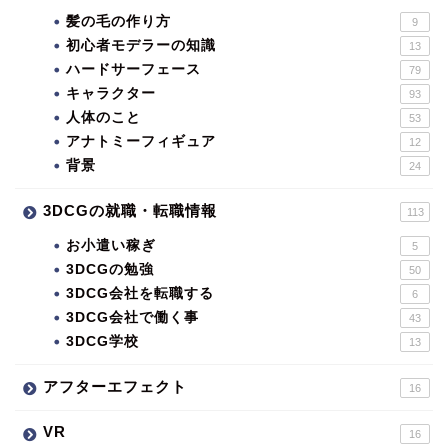
髪の毛の作り方
9
初心者モデラーの知識
13
ハードサーフェース
79
キャラクター
93
人体のこと
53
アナトミーフィギュア
12
背景
24
3DCGの就職・転職情報
113
お小遣い稼ぎ
5
3DCGの勉強
50
3DCG会社を転職する
6
3DCG会社で働く事
43
3DCG学校
13
アフターエフェクト
16
VR
16