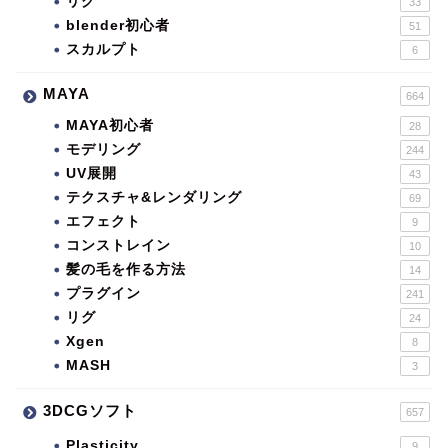
リグ
33
blender初心者
51
スカルプト
6
MAYA
664
MAYA初心者
28
モデリング
244
UV展開
43
テクスチャ&レンダリング
69
エフェクト
9
コンストレイン
10
髪の毛を作る方法
14
プラグイン
241
リグ
24
Xgen
8
MASH
3
3DCGソフト
657
Plasticity
9