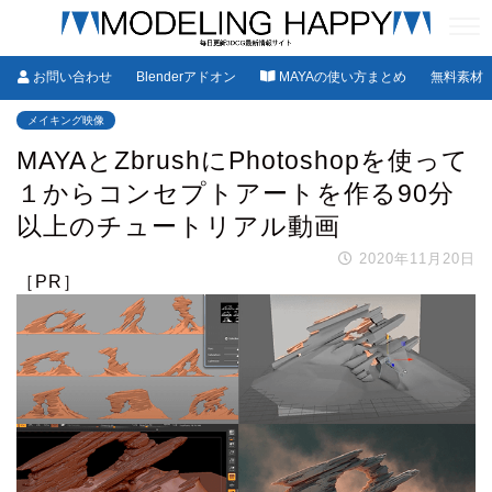
お問い合わせ
Blenderアドオン
MAYAの使い方まとめ
無料素材
メイキング映像
MAYAとZbrushにPhotoshopを使って
１からコンセプトアートを作る90分
以上のチュートリアル動画
2020年11月20日
［PR］