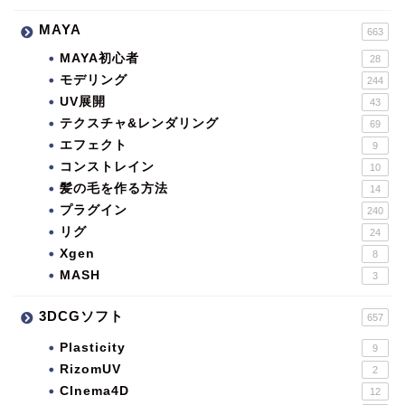
MAYA
663
MAYA初心者
28
モデリング
244
UV展開
43
テクスチャ&レンダリング
69
エフェクト
9
コンストレイン
10
髪の毛を作る方法
14
プラグイン
240
リグ
24
Xgen
8
MASH
3
3DCGソフト
657
Plasticity
9
RizomUV
2
CInema4D
12