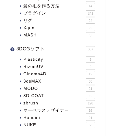
髪の毛を作る方法
14
プラグイン
241
リグ
24
Xgen
8
MASH
3
3DCGソフト
657
Plasticity
9
RizomUV
2
CInema4D
12
3dsMAX
55
MODO
21
3D-COAT
6
zbrush
198
マーベラスデザイナー
16
Houdini
21
NUKE
2