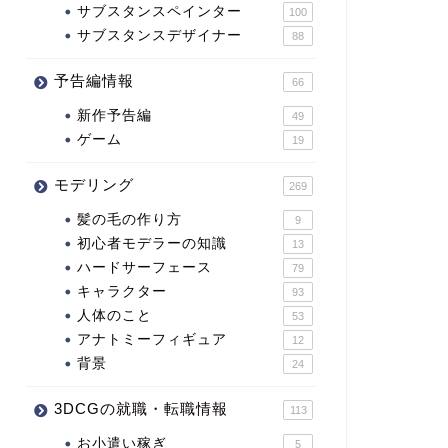
サブスタンスペインター
100
サブスタンスデザイナー
88
予告編情報
66
新作予告編
49
ゲーム
19
モデリング
269
髪の毛の作り方
9
初心者モデラーの知識
13
ハードサーフェース
79
キャラクター
93
人体のこと
53
アナトミーフィギュア
12
背景
24
3DCGの就職・転職情報
113
お小遣い稼ぎ
5