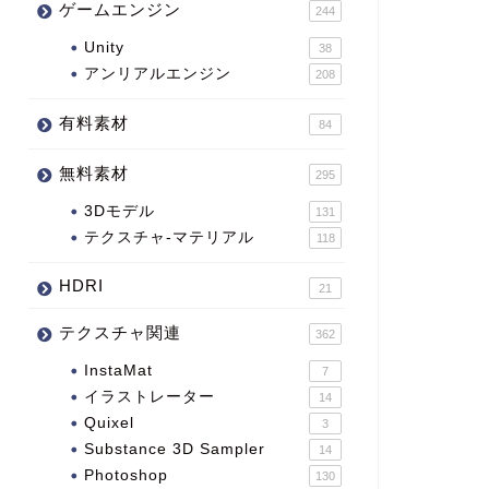
ゲームエンジン
244
Unity
38
アンリアルエンジン
208
有料素材
84
無料素材
295
3Dモデル
131
テクスチャ-マテリアル
118
HDRI
21
テクスチャ関連
362
InstaMat
7
イラストレーター
14
Quixel
3
Substance 3D Sampler
14
Photoshop
130