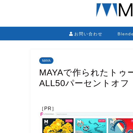
お問い合わせ
Blen
MAYA
MAYAで作られたト
ALL50パーセントオフ
［PR］