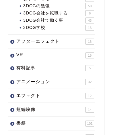
3DCGの勉強
50
3DCG会社を転職する
6
3DCG会社で働く事
43
3DCG学校
13
アフターエフェクト
16
VR
16
有料記事
5
アニメーション
32
エフェクト
12
短編映像
14
書籍
101