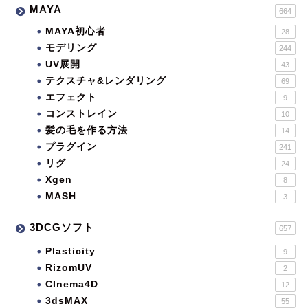
MAYA
664
MAYA初心者
28
モデリング
244
UV展開
43
テクスチャ&レンダリング
69
エフェクト
9
コンストレイン
10
髪の毛を作る方法
14
プラグイン
241
リグ
24
Xgen
8
MASH
3
3DCGソフト
657
Plasticity
9
RizomUV
2
CInema4D
12
3dsMAX
55