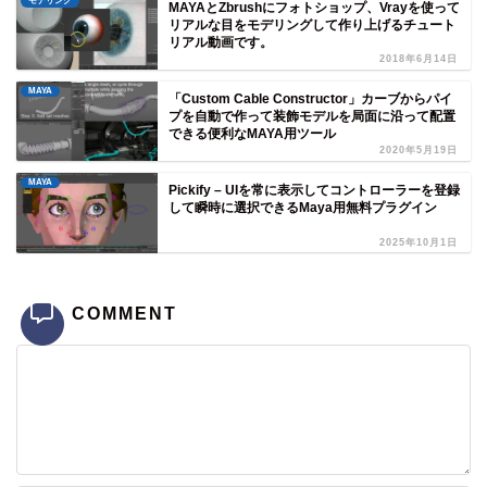
モデリング
MAYAとZbrushにフォトショップ、Vrayを使って
リアルな目をモデリングして作り上げるチュート
リアル動画です。
2018年6月14日
MAYA
「Custom Cable Constructor」カーブからパイ
プを自動で作って装飾モデルを局面に沿って配置
できる便利なMAYA用ツール
2020年5月19日
MAYA
Pickify – UIを常に表示してコントローラーを登録
して瞬時に選択できるMaya用無料プラグイン
2025年10月1日
COMMENT