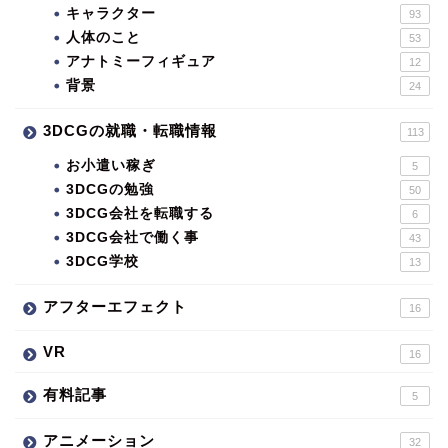
キャラクター
93
人体のこと
53
アナトミーフィギュア
12
背景
24
3DCGの就職・転職情報
113
お小遣い稼ぎ
5
3DCGの勉強
50
3DCG会社を転職する
6
3DCG会社で働く事
43
3DCG学校
13
アフターエフェクト
16
VR
16
有料記事
5
アニメーション
32