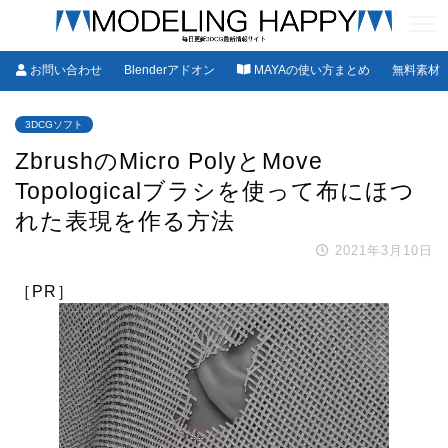
お問い合わせ
Blenderアドオン
MAYAの使い方まとめ
無料素材
3DCGソフト
ZbrushのMicro PolyとMove
Topologicalブラシを使って布にほつ
れた表現を作る方法
2021年3月10日
［PR］