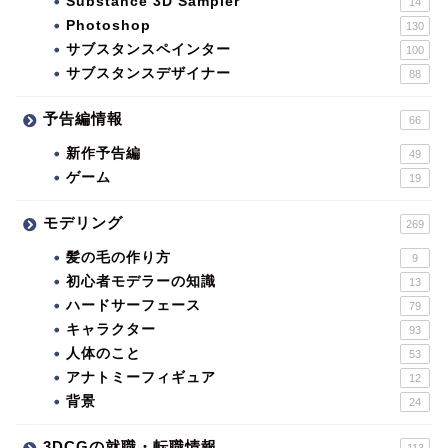
Substance 3D Sampler
14
Photoshop
130
サブスタンスペインター
100
サブスタンスデザイナー
88
予告編情報
66
新作予告編
49
ゲーム
19
モデリング
269
髪の毛の作り方
9
初心者モデラーの知識
13
ハードサーフェース
79
キャラクター
93
人体のこと
53
アナトミーフィギュア
12
背景
24
3DCGの就職・転職情報
113