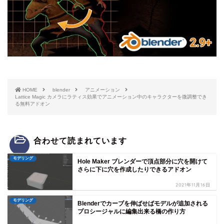
HOME
blender
アニメーション
Lattice Magic カメラにラティス効果でアニメーション中のキャラクターを微調整でき
る無料アドオン
合わせて読まれています
モデリング
Hole Maker ブレンダーで頂点部分に穴を開けて
さらに下に穴を作成したりできるアドオン
2021年11月16日
モデリング
Blenderでカーブを伸ばせばモデルが追加される
プロシージャルに編集出来る橋の作り方