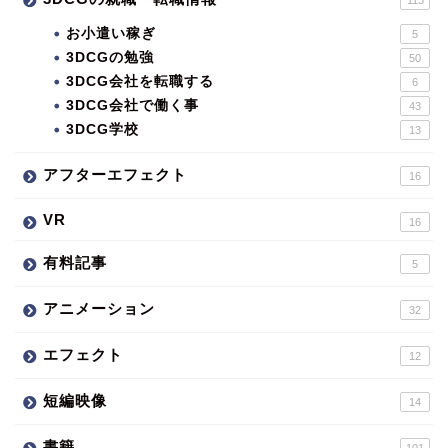
お小遣い稼ぎ
5
3DCGの勉強
50
3DCG会社を転職する
6
3DCG会社で働く事
43
3DCG学校
13
アフターエフェクト
16
VR
16
有料記事
5
アニメーション
32
エフェクト
12
短編映像
14
書籍
101