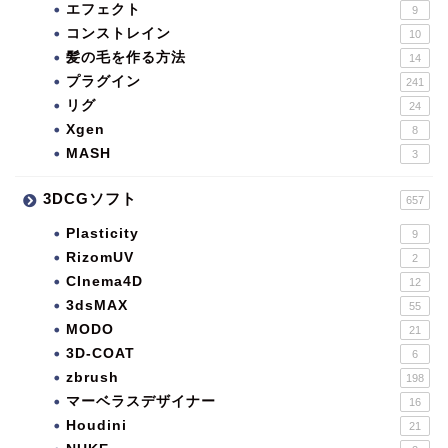
エフェクト
9
コンストレイン
10
髪の毛を作る方法
14
プラグイン
241
リグ
24
Xgen
8
MASH
3
3DCGソフト
657
Plasticity
9
RizomUV
2
CInema4D
12
3dsMAX
55
MODO
21
3D-COAT
6
zbrush
198
マーベラスデザイナー
16
Houdini
21