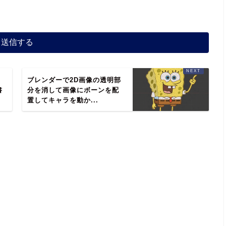
ブレンダーで2D画像の透明部
書
分を消して画像にボーンを配
置してキャラを動か...