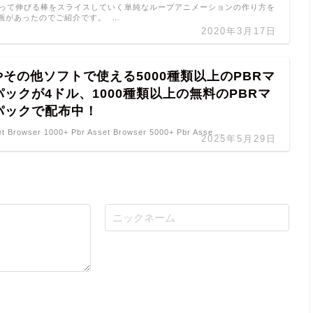
.8を使って伸びる棒をスライスしていく単純なループアニメーションの作り方を
画があったのでご紹介です。 …
2020年3月17日
erやその他ソフトで使える5000種類以上のPBRマ
ックが4ドル、1000種類以上の無料のPBRマ
パックで配布中！
et Browser 1000+ Pbr Asset Browser 5000+ Pbr Asse …
2025年5月29日