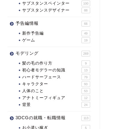
サブスタンスペインター
100
サブスタンスデザイナー
88
予告編情報
66
新作予告編
49
ゲーム
19
モデリング
269
髪の毛の作り方
9
初心者モデラーの知識
13
ハードサーフェース
79
キャラクター
93
人体のこと
53
アナトミーフィギュア
12
背景
24
3DCGの就職・転職情報
113
お小遣い稼ぎ
5