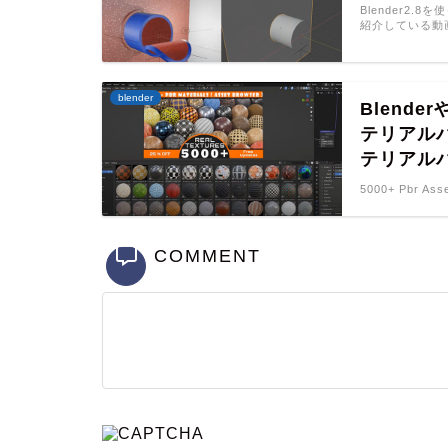
Blender2
紹介している動
blender
Blend
テリアルパ
テリアル
5000+ Pbr Ass
COMMENT