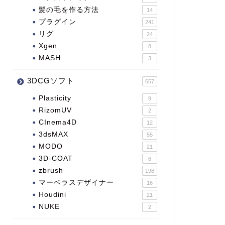
髪の毛を作る方法
14
プラグイン
241
リグ
24
Xgen
8
MASH
3
3DCGソフト
657
Plasticity
9
RizomUV
2
CInema4D
12
3dsMAX
55
MODO
21
3D-COAT
6
zbrush
198
マーベラスデザイナー
16
Houdini
21
NUKE
2