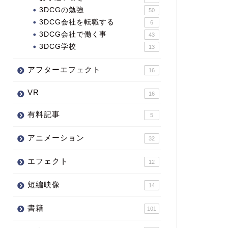
3DCGの勉強
50
3DCG会社を転職する
6
3DCG会社で働く事
43
3DCG学校
13
アフターエフェクト
16
VR
16
有料記事
5
アニメーション
32
エフェクト
12
短編映像
14
書籍
101