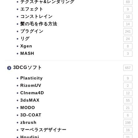
テクスチャ&レンダリング
69
エフェクト
9
コンストレイン
10
髪の毛を作る方法
14
プラグイン
241
リグ
24
Xgen
8
MASH
3
3DCGソフト
657
Plasticity
9
RizomUV
2
CInema4D
12
3dsMAX
55
MODO
21
3D-COAT
6
zbrush
198
マーベラスデザイナー
16
Houdini
21