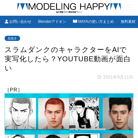
お問い合わせ
Blenderアドオン
MAYAの使い方まとめ
無料素材
息抜き
スラムダンクのキャラクターをAIで
実写化したら？YOUTUBE動画が面白
い
2021年9月11日
［PR］