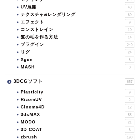
UV展開
43
テクスチャ&レンダリング
69
エフェクト
9
コンストレイン
10
髪の毛を作る方法
14
プラグイン
240
リグ
24
Xgen
8
MASH
3
3DCGソフト
657
Plasticity
9
RizomUV
2
CInema4D
12
3dsMAX
55
MODO
21
3D-COAT
6
zbrush
198