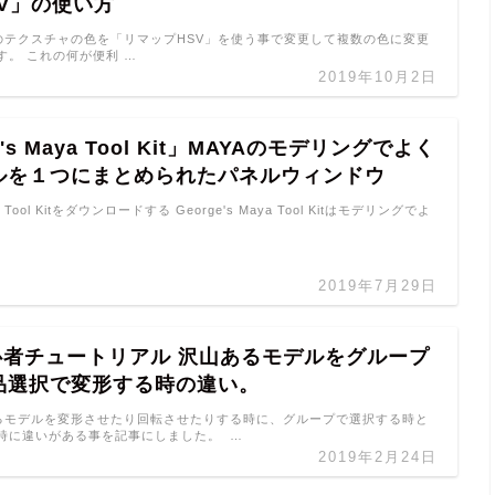
V」の使い方
枚のテクスチャの色を「リマップHSV」を使う事で変更して複数の色に変更
す。 これの何が便利 …
2019年10月2日
e's Maya Tool Kit」MAYAのモデリングでよく
ルを１つにまとめられたパネルウィンドウ
ya Tool Kitをダウンロードする George's Maya Tool Kitはモデリングでよ
2019年7月29日
初心者チュートリアル 沢山あるモデルをグループ
品選択で変形する時の違い。
あるモデルを変形させたり回転させたりする時に、グループで選択する時と
時に違いがある事を記事にしました。 …
2019年2月24日