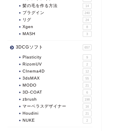
髪の毛を作る方法
14
プラグイン
240
リグ
24
Xgen
8
MASH
3
3DCGソフト
657
Plasticity
9
RizomUV
2
CInema4D
12
3dsMAX
55
MODO
21
3D-COAT
6
zbrush
198
マーベラスデザイナー
16
Houdini
21
NUKE
2