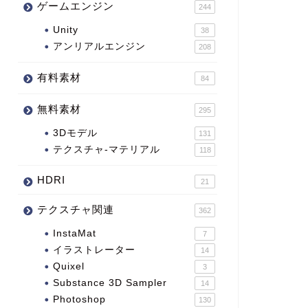
ゲームエンジン
244
Unity
38
アンリアルエンジン
208
有料素材
84
無料素材
295
3Dモデル
131
テクスチャ-マテリアル
118
HDRI
21
テクスチャ関連
362
InstaMat
7
イラストレーター
14
Quixel
3
Substance 3D Sampler
14
Photoshop
130