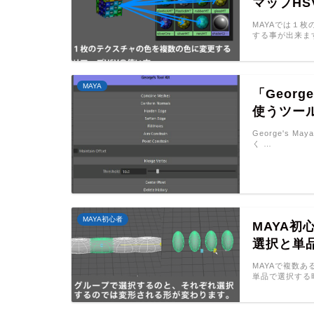
マップHS
MAYAでは１
する事が出来ま
MAYA
「Georg
使うツー
George's Ma
く …
MAYA初心者
MAYA
選択と単
MAYAで複数
単品で選択する