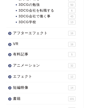
3DCGの勉強
50
3DCG会社を転職する
6
3DCG会社で働く事
43
3DCG学校
13
アフターエフェクト
16
VR
16
有料記事
5
アニメーション
32
エフェクト
12
短編映像
14
書籍
101