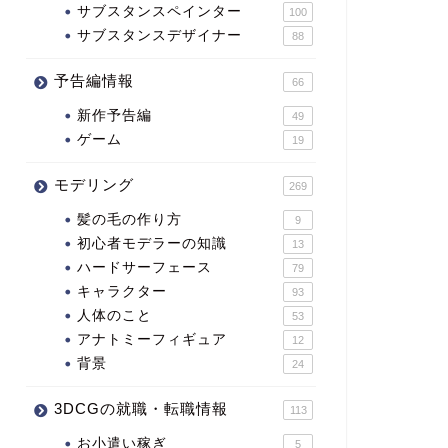
サブスタンスペインター
100
サブスタンスデザイナー
88
予告編情報
66
新作予告編
49
ゲーム
19
モデリング
269
髪の毛の作り方
9
初心者モデラーの知識
13
ハードサーフェース
79
キャラクター
93
人体のこと
53
アナトミーフィギュア
12
背景
24
3DCGの就職・転職情報
113
お小遣い稼ぎ
5