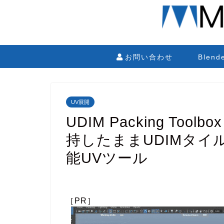
お問い合わせ
Blen
UV展開
UDIM Packing Tool
持したままUDIMタ
能UVツール
［PR］