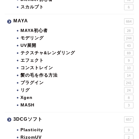
スカルプト
6
MAYA
664
MAYA初心者
28
モデリング
244
UV展開
43
テクスチャ&レンダリング
69
エフェクト
9
コンストレイン
10
髪の毛を作る方法
14
プラグイン
241
リグ
24
Xgen
8
MASH
3
3DCGソフト
657
Plasticity
9
RizomUV
2