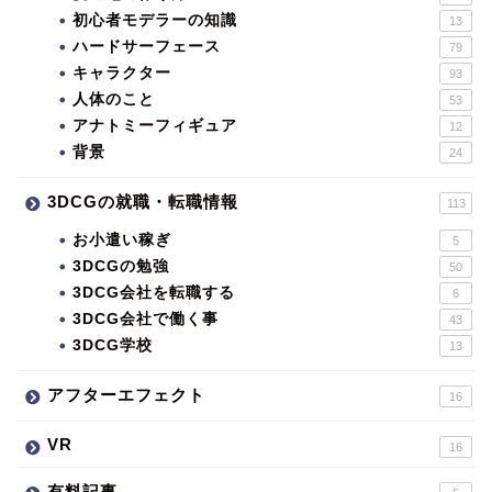
初心者モデラーの知識
13
ハードサーフェース
79
キャラクター
93
人体のこと
53
アナトミーフィギュア
12
背景
24
3DCGの就職・転職情報
113
お小遣い稼ぎ
5
3DCGの勉強
50
3DCG会社を転職する
6
3DCG会社で働く事
43
3DCG学校
13
アフターエフェクト
16
VR
16
有料記事