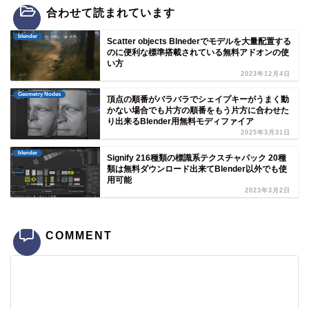
合わせて読まれています
blender
Scatter objects Blnederでモデルを大量配置する
のに便利な標準搭載されている無料アドオンの使
い方
2023年12月4日
Geometry Nodes
頂点の順番がバラバラでシェイプキーがうまく動
かない場合でも片方の順番をもう片方に合わせた
り出来るBlender用無料モディファイア
2025年3月31日
blender
Signify 216種類の標識系テクスチャパック 20種
類は無料ダウンロード出来てBlender以外でも使
用可能
2023年3月2日
COMMENT