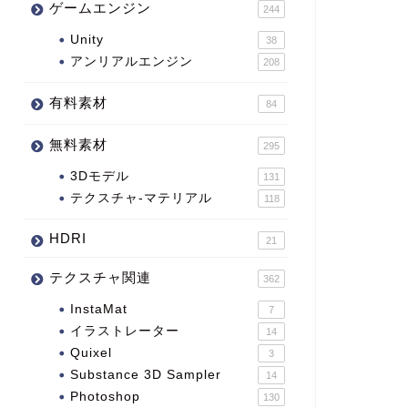
ゲームエンジン
244
Unity
38
アンリアルエンジン
208
有料素材
84
無料素材
295
3Dモデル
131
テクスチャ-マテリアル
118
HDRI
21
テクスチャ関連
362
InstaMat
7
イラストレーター
14
Quixel
3
Substance 3D Sampler
14
Photoshop
130