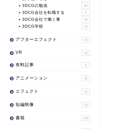
3DCGの勉強
50
3DCG会社を転職する
6
3DCG会社で働く事
43
3DCG学校
13
アフターエフェクト
16
VR
16
有料記事
5
アニメーション
32
エフェクト
12
短編映像
14
書籍
101