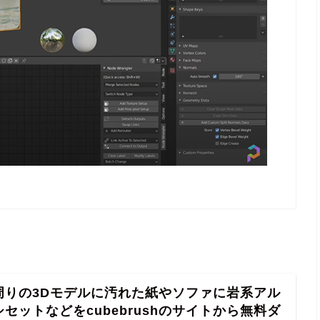
周りの3Dモデルに汚れた紙やソファに岩系アル
セットなどをcubebrushのサイトから無料ダ