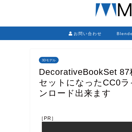
お問い合わせ
Blen
3Dモデル
DecorativeBook
セットになったCC0
ンロード出来ます
［PR］