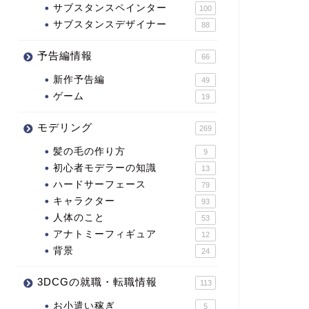
サブスタンスペインター
100
サブスタンスデザイナー
88
予告編情報
66
新作予告編
49
ゲーム
19
モデリング
269
髪の毛の作り方
9
初心者モデラーの知識
13
ハードサーフェース
79
キャラクター
93
人体のこと
53
アナトミーフィギュア
12
背景
24
3DCGの就職・転職情報
113
お小遣い稼ぎ
5