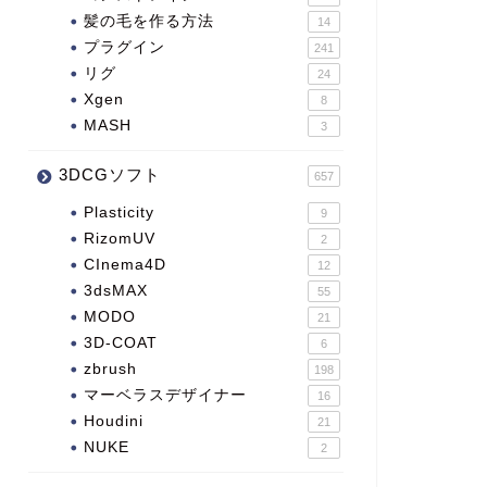
髪の毛を作る方法
14
プラグイン
241
リグ
24
Xgen
8
MASH
3
3DCGソフト
657
Plasticity
9
RizomUV
2
CInema4D
12
3dsMAX
55
MODO
21
3D-COAT
6
zbrush
198
マーベラスデザイナー
16
Houdini
21
NUKE
2