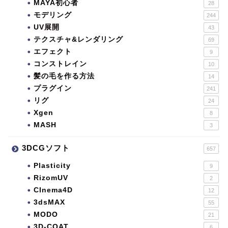
MAYA初心者
28
モデリング
244
UV展開
43
テクスチャ&レンダリング
69
エフェクト
9
コンストレイン
10
髪の毛を作る方法
14
プラグイン
241
リグ
24
Xgen
8
MASH
3
3DCGソフト
657
Plasticity
9
RizomUV
2
CInema4D
12
3dsMAX
55
MODO
21
3D-COAT
6