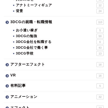
アナトミーフィギュア
12
背景
24
3DCGの就職・転職情報
113
お小遣い稼ぎ
5
3DCGの勉強
50
3DCG会社を転職する
6
3DCG会社で働く事
43
3DCG学校
13
アフターエフェクト
16
VR
16
有料記事
5
アニメーション
32
エフェクト
12