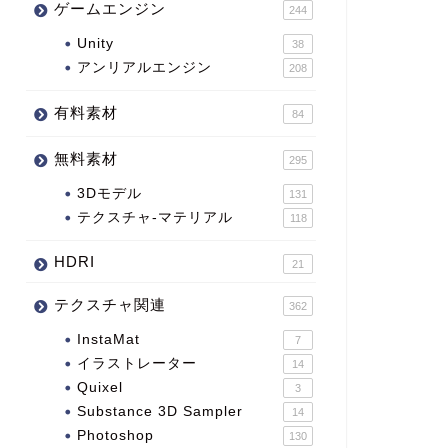
ゲームエンジン
244
Unity
38
アンリアルエンジン
208
有料素材
84
無料素材
295
3Dモデル
131
テクスチャ-マテリアル
118
HDRI
21
テクスチャ関連
362
InstaMat
7
イラストレーター
14
Quixel
3
Substance 3D Sampler
14
Photoshop
130