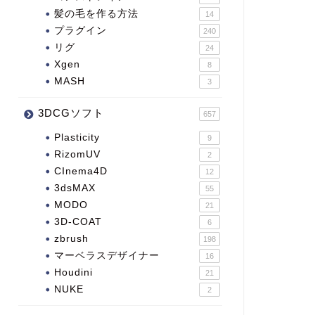
髪の毛を作る方法
14
プラグイン
240
リグ
24
Xgen
8
MASH
3
3DCGソフト
657
Plasticity
9
RizomUV
2
CInema4D
12
3dsMAX
55
MODO
21
3D-COAT
6
zbrush
198
マーベラスデザイナー
16
Houdini
21
NUKE
2