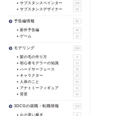
サブスタンスペインター
100
サブスタンスデザイナー
88
予告編情報
66
新作予告編
49
ゲーム
19
モデリング
269
髪の毛の作り方
9
初心者モデラーの知識
13
ハードサーフェース
79
キャラクター
93
人体のこと
53
アナトミーフィギュア
12
背景
24
3DCGの就職・転職情報
113
お小遣い稼ぎ
5