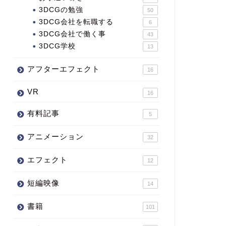
3DCGの勉強
50
3DCG会社を転職する
6
3DCG会社で働く事
43
3DCG学校
13
アフターエフェクト
16
VR
16
有料記事
5
アニメーション
32
エフェクト
12
短編映像
14
書籍
101