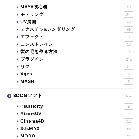
MAYA初心者
28
モデリング
244
UV展開
43
テクスチャ&レンダリング
69
エフェクト
9
コンストレイン
10
髪の毛を作る方法
14
プラグイン
241
リグ
24
Xgen
8
MASH
3
3DCGソフト
657
Plasticity
9
RizomUV
2
CInema4D
12
3dsMAX
55
MODO
21