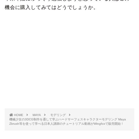
機会に購入してみてはどうでしょうか。
HOME
MAYA
モデリング
機械少女の3DCG制作を通して学ぶハードサーフェスキャラクターモデリング Maya
Zbrush等を使って学べる日本人講師のチュートリアル動画がWingfoxで販売開始！