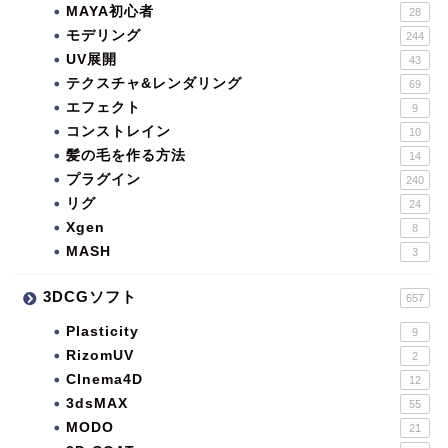
MAYA初心者
28
モデリング
244
UV展開
43
テクスチャ&レンダリング
69
エフェクト
9
コンストレイン
10
髪の毛を作る方法
14
プラグイン
240
リグ
24
Xgen
8
MASH
3
3DCGソフト
657
Plasticity
9
RizomUV
2
CInema4D
12
3dsMAX
55
MODO
21