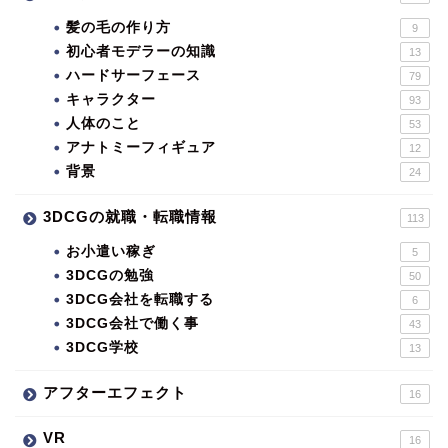
髪の毛の作り方
9
初心者モデラーの知識
13
ハードサーフェース
79
キャラクター
93
人体のこと
53
アナトミーフィギュア
12
背景
24
3DCGの就職・転職情報
113
お小遣い稼ぎ
5
3DCGの勉強
50
3DCG会社を転職する
6
3DCG会社で働く事
43
3DCG学校
13
アフターエフェクト
16
VR
16