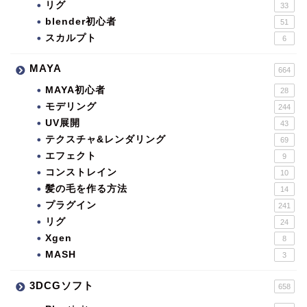
リグ
33
blender初心者
51
スカルプト
6
MAYA
664
MAYA初心者
28
モデリング
244
UV展開
43
テクスチャ&レンダリング
69
エフェクト
9
コンストレイン
10
髪の毛を作る方法
14
プラグイン
241
リグ
24
Xgen
8
MASH
3
3DCGソフト
658