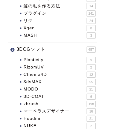
髪の毛を作る方法
14
プラグイン
241
リグ
24
Xgen
8
MASH
3
3DCGソフト
657
Plasticity
9
RizomUV
2
CInema4D
12
3dsMAX
55
MODO
21
3D-COAT
6
zbrush
198
マーベラスデザイナー
16
Houdini
21
NUKE
2