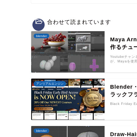
合わせて読まれています
blender
Maya 
作るチュ
Youtubeチャ
が、Mayaを使
アンリアルエンジン
Blende
ラックフ
Black Friday 
blender
Draw-