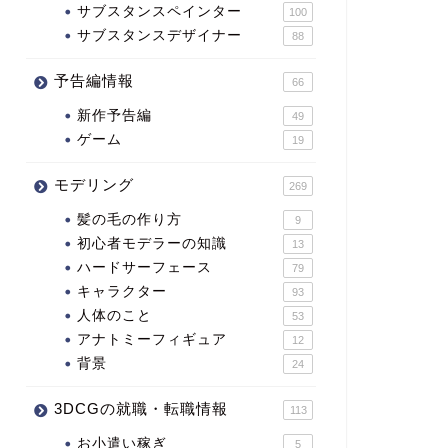
サブスタンスペインター
100
サブスタンスデザイナー
88
予告編情報
66
新作予告編
49
ゲーム
19
モデリング
269
髪の毛の作り方
9
初心者モデラーの知識
13
ハードサーフェース
79
キャラクター
93
人体のこと
53
アナトミーフィギュア
12
背景
24
3DCGの就職・転職情報
113
お小遣い稼ぎ
5