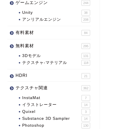
ゲームエンジン
244
Unity
38
アンリアルエンジン
208
有料素材
84
無料素材
295
3Dモデル
131
テクスチャ-マテリアル
118
HDRI
21
テクスチャ関連
362
InstaMat
7
イラストレーター
14
Quixel
3
Substance 3D Sampler
14
Photoshop
130