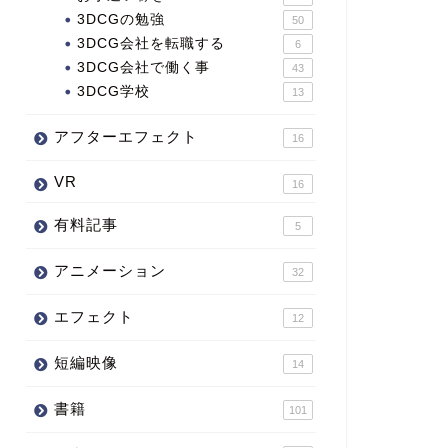
3DCGの勉強
50
3DCG会社を転職する
6
3DCG会社で働く事
43
3DCG学校
13
アフターエフェクト
16
VR
16
有料記事
5
アニメーション
32
エフェクト
12
短編映像
14
書籍
101