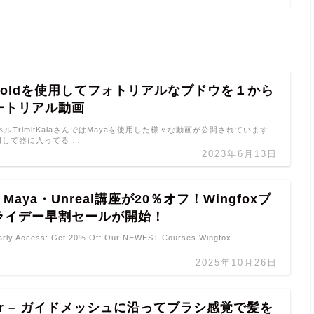
Arnoldを使用してフォトリアルなブドウを１から
ートリアル動画
ンネルTrimitKalaさんではMayaを使用した様々な動画が公開されています
用して器に入ってる …
2023年6月13日
r・Maya・Unreal講座が20％オフ！Wingfoxブ
ライデー早割セールが開始！
Early Access: Get 20% Off Our NEWEST Courses Wingfox …
2025年10月26日
Hair – ガイドメッシュに沿ってブラシ感覚で髪を