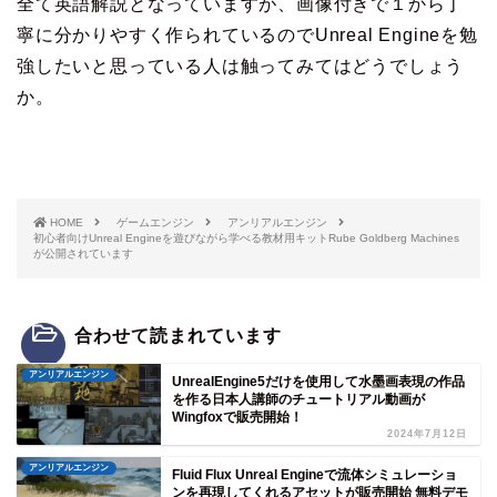
全て英語解説となっていますが、画像付きで１から丁
寧に分かりやすく作られているのでUnreal Engineを勉
強したいと思っている人は触ってみてはどうでしょう
か。
HOME
ゲームエンジン
アンリアルエンジン
初心者向けUnreal Engineを遊びながら学べる教材用キットRube Goldberg Machines
が公開されています
合わせて読まれています
アンリアルエンジン
UnrealEngine5だけを使用して水墨画表現の作品
を作る日本人講師のチュートリアル動画が
Wingfoxで販売開始！
2024年7月12日
アンリアルエンジン
Fluid Flux Unreal Engineで流体シミュレーショ
ンを再現してくれるアセットが販売開始 無料デモ