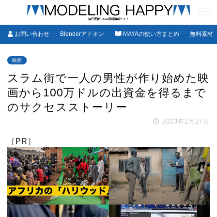
お問い合わせ
Blenderアドオン
MAYAの使い方まとめ
無料素材
映画
スラム街で一人の男性が作り始めた映
画から100万ドルの出資金を得るまで
のサクセスストーリー
2023年2月27日
［PR］