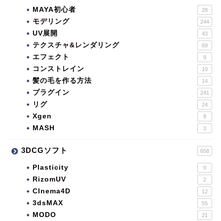
MAYA初心者
28
モデリング
244
UV展開
43
テクスチャ&レンダリング
69
エフェクト
9
コンストレイン
10
髪の毛を作る方法
14
プラグイン
241
リグ
24
Xgen
8
MASH
3
3DCGソフト
658
Plasticity
9
RizomUV
2
CInema4D
12
3dsMAX
55
MODO
21