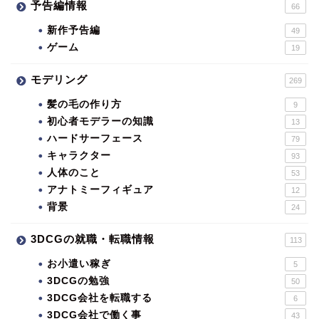
予告編情報
66
新作予告編
49
ゲーム
19
モデリング
269
髪の毛の作り方
9
初心者モデラーの知識
13
ハードサーフェース
79
キャラクター
93
人体のこと
53
アナトミーフィギュア
12
背景
24
3DCGの就職・転職情報
113
お小遣い稼ぎ
5
3DCGの勉強
50
3DCG会社を転職する
6
3DCG会社で働く事
43