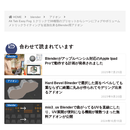
HOME
blender
アドオン
Alt Tab Easy Fog １クリックで38種類のプリセットからシーンにフォグやボリューム
メトリックライティングを追加出来るBlender用アドオン
合わせて読まれています
blender
Blenderがアップルペンシル対応のApple Ipad
Proで動作する計画が発表されました
2025年7月25日
アドオン
Hard Bevel Blnederで選択した面をベベルしても
重ならずに綺麗に丸みが作られてモデリング出来
るアドオン
2023年9月20日
blender
mio3_uv Blenderで曲がってるUVを直線にした
り、UV展開が便利になる機能が複数つまった無
料アドオンが公開
2024年10月13日