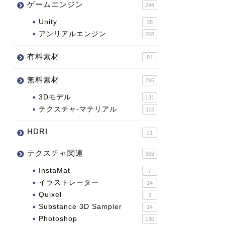
ゲームエンジン
244
Unity
38
アンリアルエンジン
208
有料素材
84
無料素材
295
3Dモデル
131
テクスチャ-マテリアル
118
HDRI
21
テクスチャ関連
362
InstaMat
7
イラストレーター
14
Quixel
3
Substance 3D Sampler
14
Photoshop
130