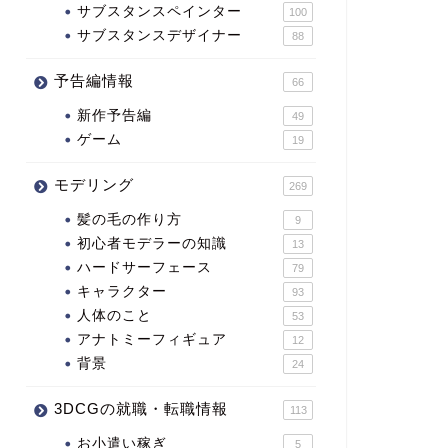
サブスタンスペインター
100
サブスタンスデザイナー
88
予告編情報
66
新作予告編
49
ゲーム
19
モデリング
269
髪の毛の作り方
9
初心者モデラーの知識
13
ハードサーフェース
79
キャラクター
93
人体のこと
53
アナトミーフィギュア
12
背景
24
3DCGの就職・転職情報
113
お小遣い稼ぎ
5