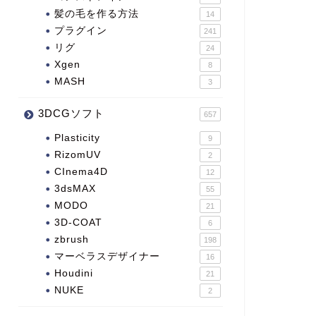
髪の毛を作る方法
14
プラグイン
241
リグ
24
Xgen
8
MASH
3
3DCGソフト
657
Plasticity
9
RizomUV
2
CInema4D
12
3dsMAX
55
MODO
21
3D-COAT
6
zbrush
198
マーベラスデザイナー
16
Houdini
21
NUKE
2