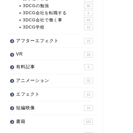
3DCGの勉強
50
3DCG会社を転職する
6
3DCG会社で働く事
43
3DCG学校
13
アフターエフェクト
16
VR
16
有料記事
5
アニメーション
32
エフェクト
12
短編映像
14
書籍
101