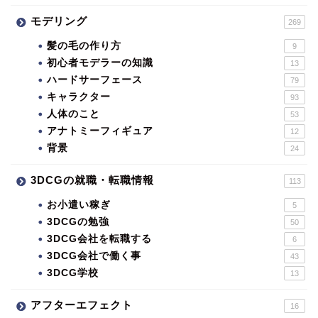
モデリング
269
髪の毛の作り方
9
初心者モデラーの知識
13
ハードサーフェース
79
キャラクター
93
人体のこと
53
アナトミーフィギュア
12
背景
24
3DCGの就職・転職情報
113
お小遣い稼ぎ
5
3DCGの勉強
50
3DCG会社を転職する
6
3DCG会社で働く事
43
3DCG学校
13
アフターエフェクト
16