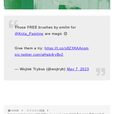
Those FREE brushes by emilm for
@Krita_Painting
are magic 😌
Give them a try:
https://t.co/s8ZXKAAosm
pic.twitter.com/aHab4ryBv2
— Wojtek Trybus (@wojtryb)
May 7, 2023
HOME
テクスチャ関連