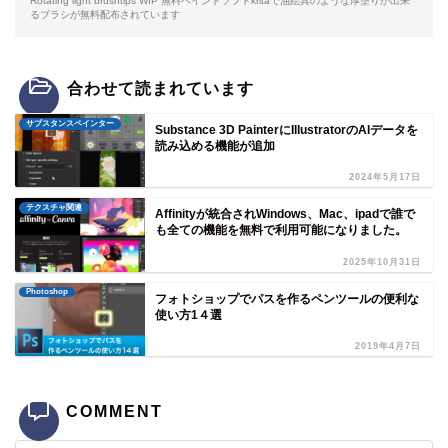
Rotating light brushtips WIP 無料ペイントソフトkritaで油絵具のような厚塗りが出来
るブラシが無料配布されています
合わせて読まれています
サブスタンスペインター
Substance 3D PainterにIllustratorのAIデータを
読み込める機能が追加
2024年5月17日
テクスチャ関連
Affinityが統合されWindows、Mac、ipadで誰で
も全ての機能を無料で利用可能になりました。
2025年10月31日
Photoshop
フォトショップでパスを作るペンツールの便利な
使い方1４選
2019年4月7日
COMMENT