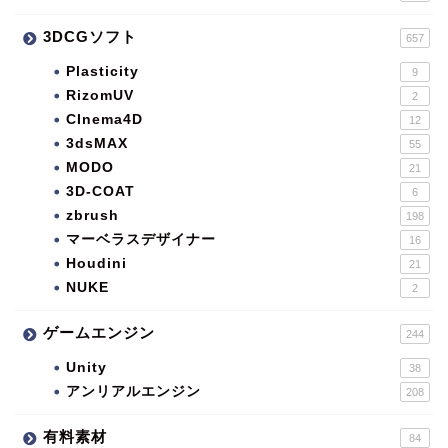
3DCGソフト
657
Plasticity
9
RizomUV
2
CInema4D
12
3dsMAX
55
MODO
21
3D-COAT
6
zbrush
198
マーベラスデザイナー
16
Houdini
21
NUKE
2
ゲームエンジン
244
Unity
38
アンリアルエンジン
208
有料素材
84