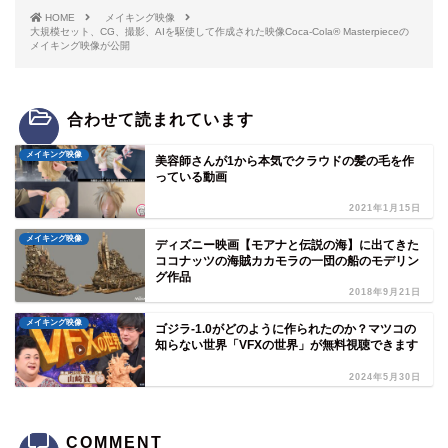
HOME
メイキング映像
大規模セット、CG、撮影、AIを駆使して作成された映像Coca-Cola® Masterpieceの
メイキング映像が公開
合わせて読まれています
メイキング映像
美容師さんが1から本気でクラウドの髪の毛を作
っている動画
2021年1月15日
メイキング映像
ディズニー映画【モアナと伝説の海】に出てきた
ココナッツの海賊カカモラの一団の船のモデリン
グ作品
2018年9月21日
メイキング映像
ゴジラ-1.0がどのように作られたのか？マツコの
知らない世界「VFXの世界」が無料視聴できます
2024年5月30日
COMMENT