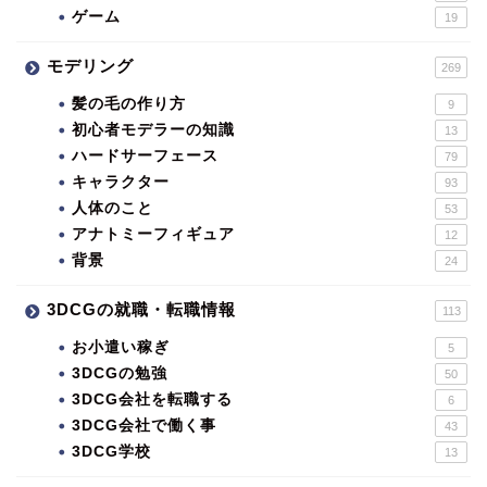
ゲーム
19
モデリング
269
髪の毛の作り方
9
初心者モデラーの知識
13
ハードサーフェース
79
キャラクター
93
人体のこと
53
アナトミーフィギュア
12
背景
24
3DCGの就職・転職情報
113
お小遣い稼ぎ
5
3DCGの勉強
50
3DCG会社を転職する
6
3DCG会社で働く事
43
3DCG学校
13