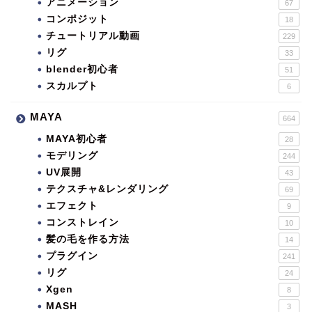
アニメーション
67
コンポジット
18
チュートリアル動画
229
リグ
33
blender初心者
51
スカルプト
6
MAYA
664
MAYA初心者
28
モデリング
244
UV展開
43
テクスチャ&レンダリング
69
エフェクト
9
コンストレイン
10
髪の毛を作る方法
14
プラグイン
241
リグ
24
Xgen
8
MASH
3