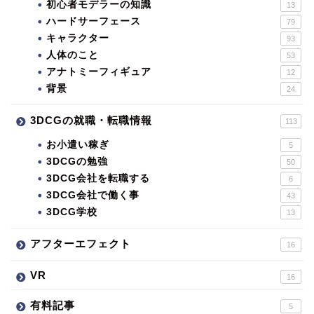
初心者モデラーの知識
13
ハードサーフェース
79
キャラクター
93
人体のこと
53
アナトミーフィギュア
12
背景
24
3DCGの就職・転職情報
113
お小遣い稼ぎ
5
3DCGの勉強
50
3DCG会社を転職する
6
3DCG会社で働く事
43
3DCG学校
13
アフターエフェクト
16
VR
16
有料記事
5