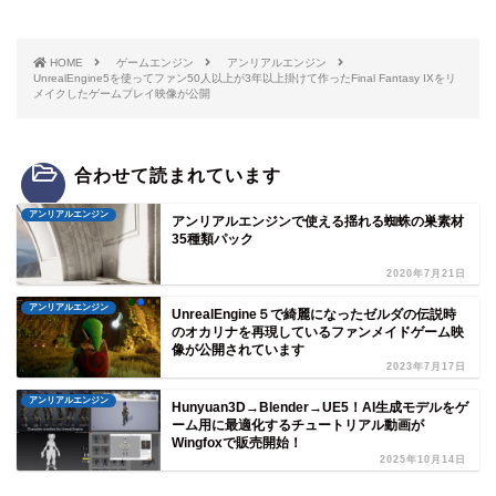
HOME
ゲームエンジン
アンリアルエンジン
UnrealEngine5を使ってファン50人以上が3年以上掛けて作ったFinal Fantasy IXをリ
メイクしたゲームプレイ映像が公開
合わせて読まれています
アンリアルエンジン
アンリアルエンジンで使える揺れる蜘蛛の巣素材
35種類パック
2020年7月21日
アンリアルエンジン
UnrealEngine５で綺麗になったゼルダの伝説時
のオカリナを再現しているファンメイドゲーム映
像が公開されています
2023年7月17日
アンリアルエンジン
Hunyuan3D→Blender→UE5！AI生成モデルをゲ
ーム用に最適化するチュートリアル動画が
Wingfoxで販売開始！
2025年10月14日