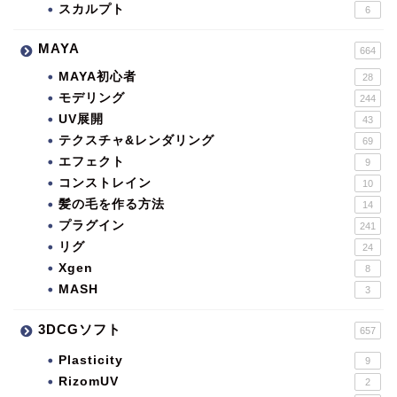
スカルプト
6
MAYA
664
MAYA初心者
28
モデリング
244
UV展開
43
テクスチャ&レンダリング
69
エフェクト
9
コンストレイン
10
髪の毛を作る方法
14
プラグイン
241
リグ
24
Xgen
8
MASH
3
3DCGソフト
657
Plasticity
9
RizomUV
2