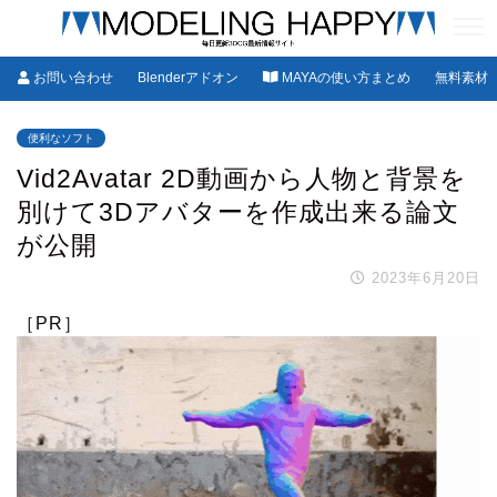
お問い合わせ
Blenderアドオン
MAYAの使い方まとめ
無料素材
便利なソフト
Vid2Avatar 2D動画から人物と背景を
別けて3Dアバターを作成出来る論文
が公開
2023年6月20日
［PR］