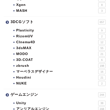
Xgen
8
MASH
3
3DCGソフト
657
Plasticity
9
RizomUV
2
CInema4D
12
3dsMAX
55
MODO
21
3D-COAT
6
zbrush
198
マーベラスデザイナー
16
Houdini
21
NUKE
2
ゲームエンジン
244
Unity
38
アンリアルエンジン
208