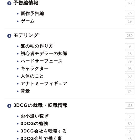
予告編情報
66
新作予告編
49
ゲーム
19
モデリング
269
髪の毛の作り方
9
初心者モデラーの知識
13
ハードサーフェース
79
キャラクター
93
人体のこと
53
アナトミーフィギュア
12
背景
24
3DCGの就職・転職情報
113
お小遣い稼ぎ
5
3DCGの勉強
50
3DCG会社を転職する
6
3DCG会社で働く事
43