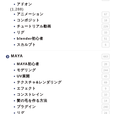
アドオン
(1,288)
アニメーション
67
コンポジット
18
チュートリアル動画
229
リグ
33
blender初心者
51
スカルプト
6
MAYA
663
MAYA初心者
28
モデリング
244
UV展開
43
テクスチャ&レンダリング
69
エフェクト
9
コンストレイン
10
髪の毛を作る方法
14
プラグイン
240
リグ
24