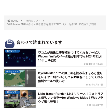
HOME
便利なソフト
Vid2Avatar 2D動画から人物と背景を別けて3Dアバターを作成出来る論文が公開
合わせて読まれています
便利なソフト
ワコムが画像に著作権をつけてくれるサービス
Wacom Yuifyのベータ版が日本でも2024年11月
15日より公開
2024年11月14日
便利なソフト
layerdivider １つの静止画を読み込ませると塗り
をレイヤー別PSDとして自動書き出ししてくれる
無料ツールの使い方
2023年3月17日
便利なソフト
Light Tracer Render 1.9.1 リリース！フォトリア
ルGPUレンダラーfor Windows＆Mac！Webブラ
ウザ版も登場！
2021年6月7日