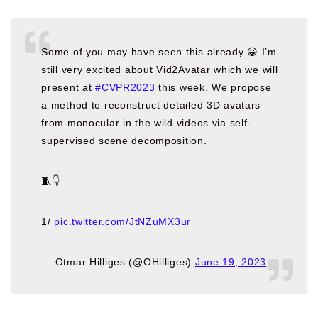
Some of you may have seen this already 😀 I’m
still very excited about Vid2Avatar which we will
present at
#CVPR2023
this week. We propose
a method to reconstruct detailed 3D avatars
from monocular in the wild videos via self-
supervised scene decomposition.
🧵👇
1/
pic.twitter.com/JtNZuMX3ur
— Otmar Hilliges (@OHilliges)
June 19, 2023