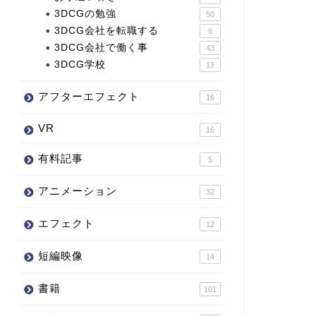
3DCGの勉強
50
3DCG会社を転職する
6
3DCG会社で働く事
43
3DCG学校
13
アフターエフェクト
16
VR
16
有料記事
5
アニメーション
32
エフェクト
12
短編映像
14
書籍
101