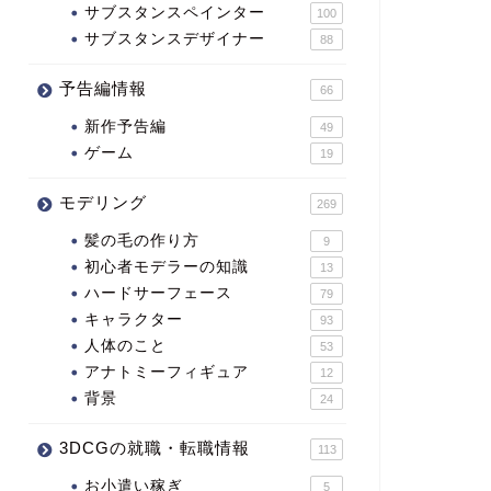
サブスタンスペインター
100
サブスタンスデザイナー
88
予告編情報
66
新作予告編
49
ゲーム
19
モデリング
269
髪の毛の作り方
9
初心者モデラーの知識
13
ハードサーフェース
79
キャラクター
93
人体のこと
53
アナトミーフィギュア
12
背景
24
3DCGの就職・転職情報
113
お小遣い稼ぎ
5