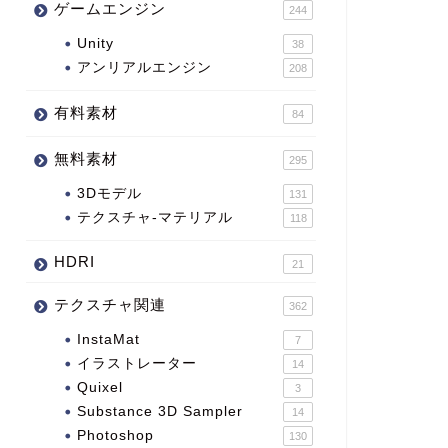
ゲームエンジン
244
Unity
38
アンリアルエンジン
208
有料素材
84
無料素材
295
3Dモデル
131
テクスチャ-マテリアル
118
HDRI
21
テクスチャ関連
362
InstaMat
7
イラストレーター
14
Quixel
3
Substance 3D Sampler
14
Photoshop
130