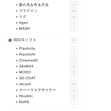
髪の毛を作る方法
14
プラグイン
240
リグ
24
Xgen
8
MASH
3
3DCGソフト
657
Plasticity
9
RizomUV
2
CInema4D
12
3dsMAX
55
MODO
21
3D-COAT
6
zbrush
198
マーベラスデザイナー
16
Houdini
21
NUKE
2