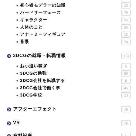
初心者モデラーの知識
13
ハードサーフェース
79
キャラクター
93
人体のこと
53
アナトミーフィギュア
12
背景
24
3DCGの就職・転職情報
113
お小遣い稼ぎ
5
3DCGの勉強
50
3DCG会社を転職する
6
3DCG会社で働く事
43
3DCG学校
13
アフターエフェクト
16
VR
16
有料記事