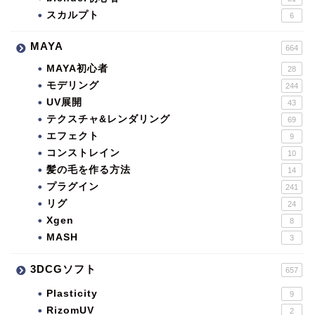
スカルプト
6
MAYA
664
MAYA初心者
28
モデリング
244
UV展開
43
テクスチャ&レンダリング
69
エフェクト
9
コンストレイン
10
髪の毛を作る方法
14
プラグイン
241
リグ
24
Xgen
8
MASH
3
3DCGソフト
657
Plasticity
9
RizomUV
2