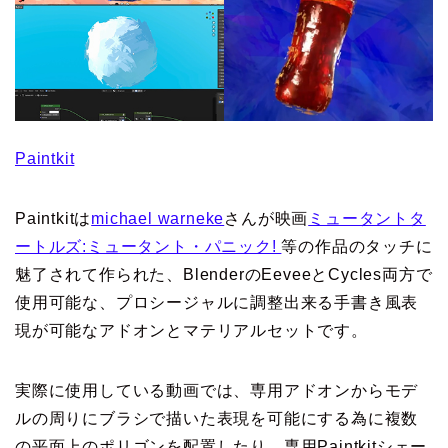
Paintkit
Paintkitは
michael warneke
さんが映画
ミュータントタ
ートルズ:ミュータント・パニック!
等の作品のタッチに
魅了されて作られた、BlenderのEeveeとCycles両方で
使用可能な、プロシージャルに調整出来る手書き風表
現が可能なアドオンとマテリアルセットです。
実際に使用している動画では、専用アドオンからモデ
ルの周りにブラシで描いた表現を可能にする為に複数
の平面上のポリゴンを配置したり、専用Paintkitシェー