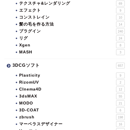
テクスチャ&レンダリング
69
エフェクト
9
コンストレイン
10
髪の毛を作る方法
14
プラグイン
240
リグ
24
Xgen
8
MASH
3
3DCGソフト
657
Plasticity
9
RizomUV
2
CInema4D
12
3dsMAX
55
MODO
21
3D-COAT
6
zbrush
198
マーベラスデザイナー
16