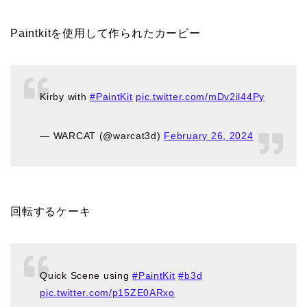
Paintkitを使用して作られたカービー
Kirby with
#PaintKit
pic.twitter.com/mDv2il44Py
— WARCAT (@warcat3d)
February 26, 2024
回転するケーキ
Quick Scene using
#PaintKit
#b3d
pic.twitter.com/p15ZE0ARxo