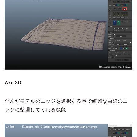
Arc 3D
歪んだモデルのエッジを選択する事で綺麗な曲線のエ
ッジに整理してくれる機能。