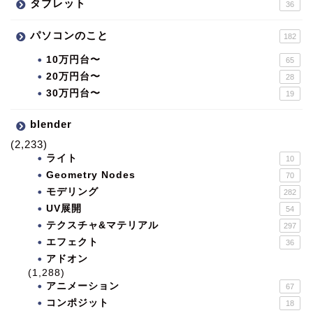
タブレット
36
パソコンのこと
182
10万円台〜
65
20万円台〜
28
30万円台〜
19
blender
(2,233)
ライト
10
Geometry Nodes
70
モデリング
282
UV展開
54
テクスチャ&マテリアル
297
エフェクト
36
アドオン
(1,288)
アニメーション
67
コンポジット
18