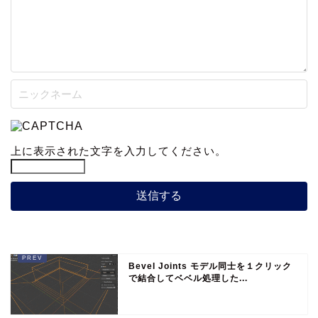
上に表示された文字を入力してください。
Bevel Joints モデル同士を１クリック
で結合してベベル処理した...