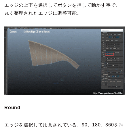
エッジの上下を選択してボタンを押して動かす事で、
丸く整理されたエッジに調整可能。
Round
エッジを選択して用意されている、90、180、360を押