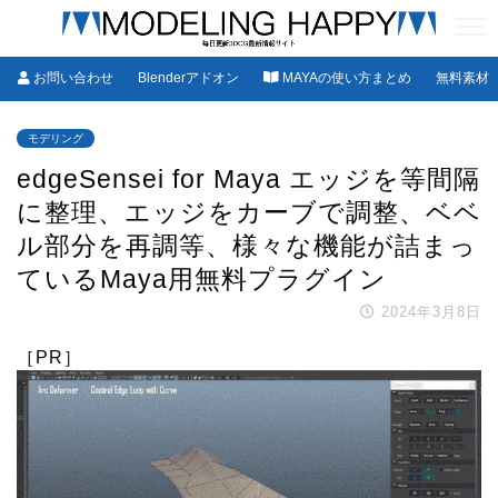
お問い合わせ
Blenderアドオン
MAYAの使い方まとめ
無料素材
モデリング
edgeSensei for Maya エッジを等間隔
に整理、エッジをカーブで調整、ベベ
ル部分を再調等、様々な機能が詰まっ
ているMaya用無料プラグイン
2024年3月8日
［PR］