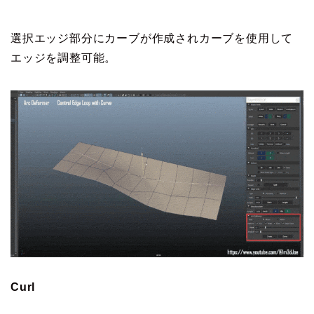
選択エッジ部分にカーブが作成されカーブを使用して
エッジを調整可能。
Curl