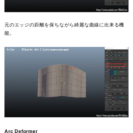
元のエッジの距離を保ちながら綺麗な曲線に出来る機
能。
Arc Deformer