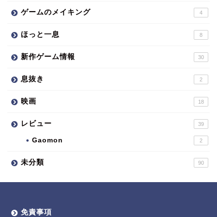
ゲームのメイキング
4
ほっと一息
8
新作ゲーム情報
30
息抜き
2
映画
18
レビュー
39
Gaomon
2
未分類
90
免責事項