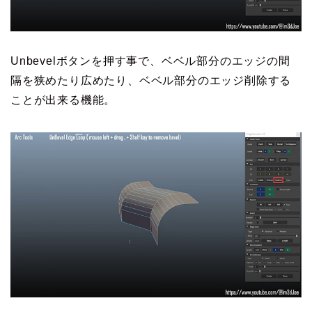
Unbevelボタンを押す事で、ベベル部分のエッジの間
隔を狭めたり広めたり、ベベル部分のエッジ削除する
ことが出来る機能。