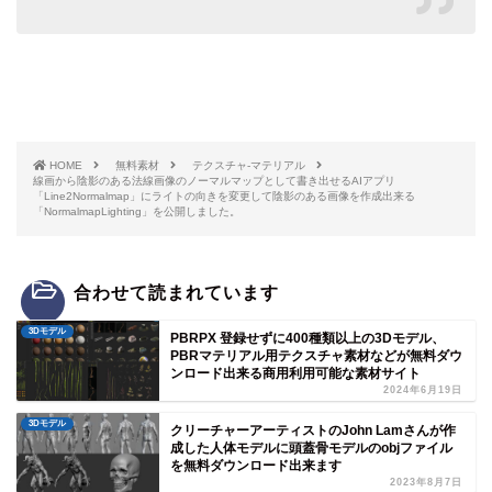
HOME
無料素材
テクスチャ-マテリアル
線画から陰影のある法線画像のノーマルマップとして書き出せるAIアプリ
「Line2Normalmap」にライトの向きを変更して陰影のある画像を作成出来る
「NormalmapLighting」を公開しました。
合わせて読まれています
3Dモデル
PBRPX 登録せずに400種類以上の3Dモデル、
PBRマテリアル用テクスチャ素材などが無料ダウ
ンロード出来る商用利用可能な素材サイト
2024年6月19日
3Dモデル
クリーチャーアーティストのJohn Lamさんが作
成した人体モデルに頭蓋骨モデルのobjファイル
を無料ダウンロード出来ます
2023年8月7日