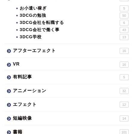
お小遣い稼ぎ
5
3DCGの勉強
50
3DCG会社を転職する
6
3DCG会社で働く事
43
3DCG学校
13
アフターエフェクト
16
VR
16
有料記事
5
アニメーション
32
エフェクト
12
短編映像
14
書籍
101