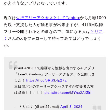
かえそうなアプリとなっています。
現在は
先行アリーアクセスとしてFanbox
から月額1000
円以上支援した人が触る事が出来ますが、4月6日以降
フリー公開されるとの事なので、気になる人は
とりに
く
さんのXをフォローして待ってみてはどうでしょう
か。
pixivFANBOXで線画から陰影を出力するAIアプリ
「Line2Shadow」アーリーアクセス！を公開しま
した！
https://t.co/bRtKk4p27a
三日間だけのアーリーアクセスですが支援者の方
は是非！！！！！
pic.twitter.com/MYnu2AX5tf
— とりにく (@tori29umai)
April 3, 2024