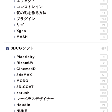
エフェクト
9
コンストレイン
10
髪の毛を作る方法
14
プラグイン
241
リグ
24
Xgen
8
MASH
3
3DCGソフト
657
Plasticity
9
RizomUV
2
CInema4D
12
3dsMAX
55
MODO
21
3D-COAT
6
zbrush
198
マーベラスデザイナー
16
Houdini
21
NUKE
2