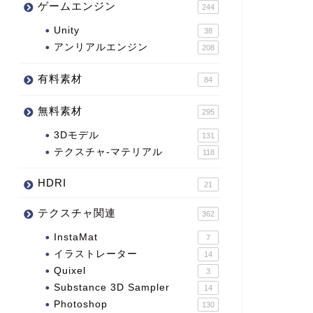
ゲームエンジン
244
Unity
38
アンリアルエンジン
208
有料素材
84
無料素材
295
3Dモデル
131
テクスチャ-マテリアル
118
HDRI
21
テクスチャ関連
362
InstaMat
7
イラストレーター
14
Quixel
3
Substance 3D Sampler
14
Photoshop
130