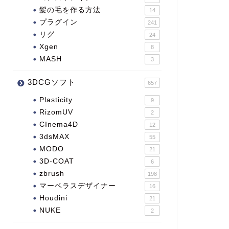
髪の毛を作る方法
14
プラグイン
241
リグ
24
Xgen
8
MASH
3
3DCGソフト
657
Plasticity
9
RizomUV
2
CInema4D
12
3dsMAX
55
MODO
21
3D-COAT
6
zbrush
198
マーベラスデザイナー
16
Houdini
21
NUKE
2