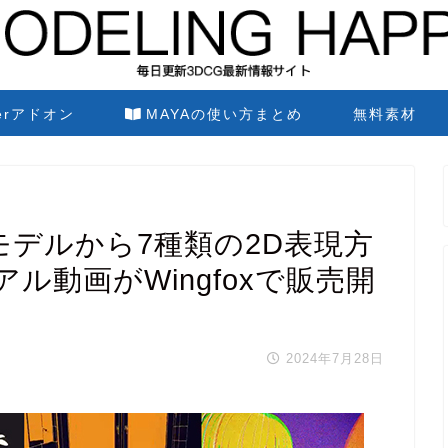
derアドオン
MAYAの使い方まとめ
無料素材
3Dモデルから7種類の2D表現方
ル動画がWingfoxで販売開
2024年7月28日