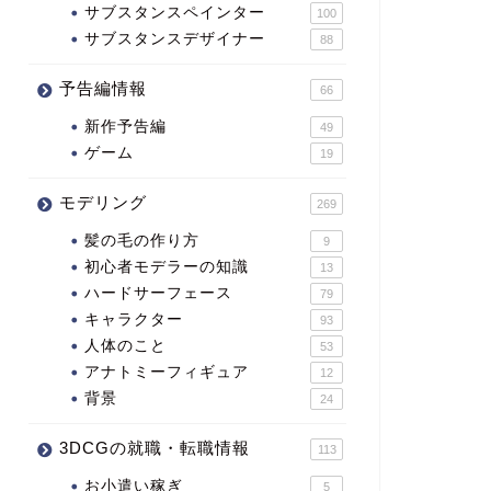
サブスタンスペインター
100
サブスタンスデザイナー
88
予告編情報
66
新作予告編
49
ゲーム
19
モデリング
269
髪の毛の作り方
9
初心者モデラーの知識
13
ハードサーフェース
79
キャラクター
93
人体のこと
53
アナトミーフィギュア
12
背景
24
3DCGの就職・転職情報
113
お小遣い稼ぎ
5