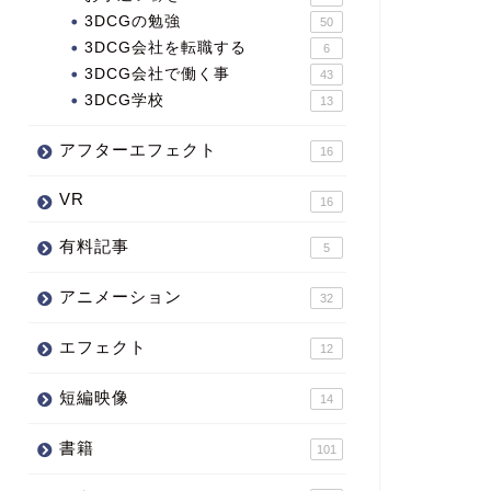
3DCGの勉強
50
3DCG会社を転職する
6
3DCG会社で働く事
43
3DCG学校
13
アフターエフェクト
16
VR
16
有料記事
5
アニメーション
32
エフェクト
12
短編映像
14
書籍
101