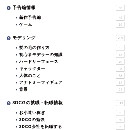
予告編情報
66
新作予告編
49
ゲーム
19
モデリング
269
髪の毛の作り方
9
初心者モデラーの知識
13
ハードサーフェース
79
キャラクター
93
人体のこと
53
アナトミーフィギュア
12
背景
24
3DCGの就職・転職情報
113
お小遣い稼ぎ
5
3DCGの勉強
50
3DCG会社を転職する
6