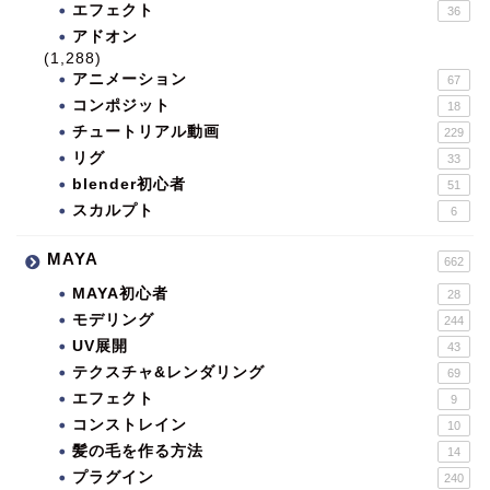
エフェクト
36
アドオン
(1,288)
アニメーション
67
コンポジット
18
チュートリアル動画
229
リグ
33
blender初心者
51
スカルプト
6
MAYA
662
MAYA初心者
28
モデリング
244
UV展開
43
テクスチャ&レンダリング
69
エフェクト
9
コンストレイン
10
髪の毛を作る方法
14
プラグイン
240