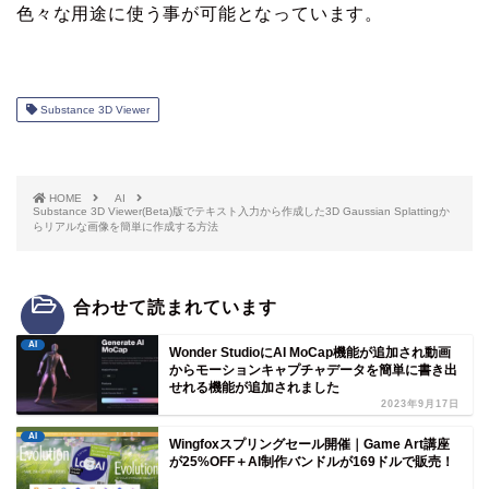
色々な用途に使う事が可能となっています。
Substance 3D Viewer
HOME
AI
Substance 3D Viewer(Beta)版でテキスト入力から作成した3D Gaussian Splattingか
らリアルな画像を簡単に作成する方法
合わせて読まれています
AI
Wonder StudioにAI MoCap機能が追加され動画
からモーションキャプチャデータを簡単に書き出
せれる機能が追加されました
2023年9月17日
AI
Wingfoxスプリングセール開催｜Game Art講座
が25%OFF＋AI制作バンドルが169ドルで販売！