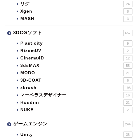
リグ
24
Xgen
8
MASH
3
3DCGソフト
657
Plasticity
9
RizomUV
2
CInema4D
12
3dsMAX
55
MODO
21
3D-COAT
6
zbrush
198
マーベラスデザイナー
16
Houdini
21
NUKE
2
ゲームエンジン
244
Unity
38