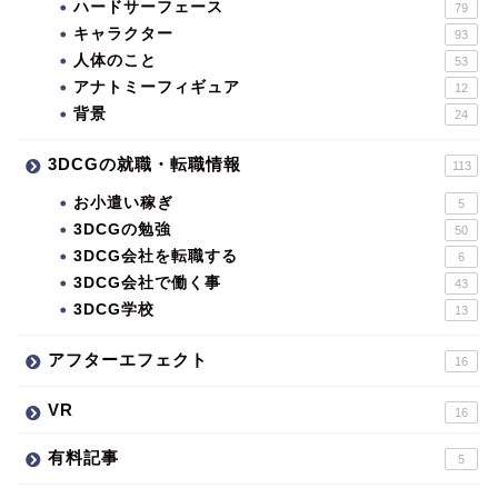
ハードサーフェース
79
キャラクター
93
人体のこと
53
アナトミーフィギュア
12
背景
24
3DCGの就職・転職情報
113
お小遣い稼ぎ
5
3DCGの勉強
50
3DCG会社を転職する
6
3DCG会社で働く事
43
3DCG学校
13
アフターエフェクト
16
VR
16
有料記事
5