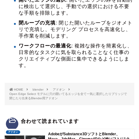
に検出して選択し、手動での選択における不要
な手順を排除します。
閉ループの充填
: 閉じた開いたループをジオメト
リで充填し、モデリング プロセスを高速化し、
手作業を削減します。
ワークフローの最適化
: 複雑な操作を簡素化し、
日常的なタスクに気を取られることなく仕事の
クリエイティブな側面に集中できるようにしま
す。
HOME
blender
アドオン
Open Edge Select モデルに穴の開いてるエッジを全て一気に選択したりブリッジで
閉じたり出来るBlender用アドオン
合わせて読まれています
アドオン
AdobeがSubstance3DソフトとBlender、