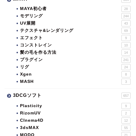
MAYA初心者
28
モデリング
244
UV展開
43
テクスチャ&レンダリング
69
エフェクト
9
コンストレイン
10
髪の毛を作る方法
14
プラグイン
241
リグ
24
Xgen
8
MASH
3
3DCGソフト
657
Plasticity
9
RizomUV
2
CInema4D
12
3dsMAX
55
MODO
21