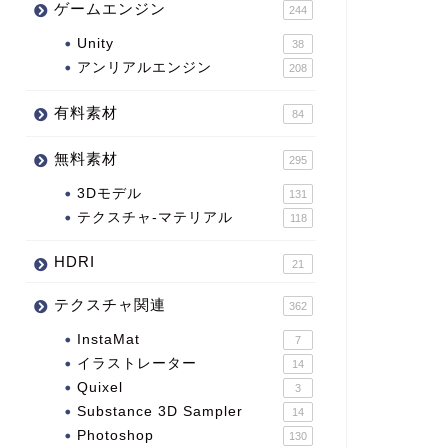
ゲームエンジン
244
Unity
38
アンリアルエンジン
208
有料素材
84
無料素材
295
3Dモデル
131
テクスチャ-マテリアル
118
HDRI
21
テクスチャ関連
362
InstaMat
7
イラストレーター
14
Quixel
3
Substance 3D Sampler
14
Photoshop
130