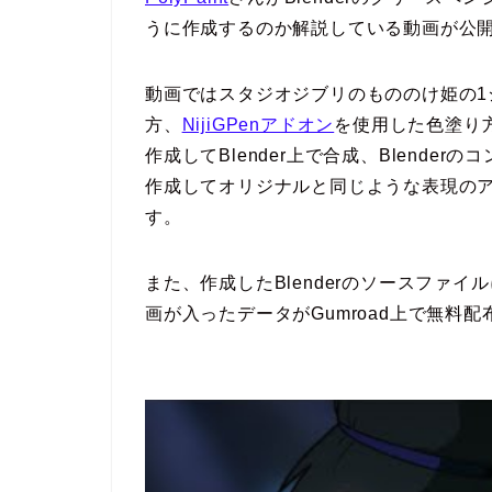
うに作成するのか解説している動画が公
動画ではスタジオジブリのもののけ姫の1
方、
NijiGPenアドオン
を使用した色塗り方
作成してBlender上で合成、Blend
作成してオリジナルと同じような表現の
す。
また、作成したBlenderのソースファ
画が入ったデータがGumroad上で無料