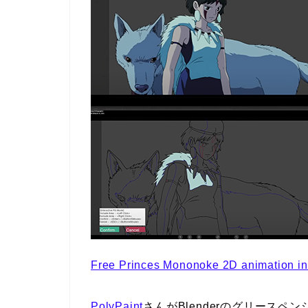
Free Princes Mononoke 2D animation in
PolyPaint
さんがBlenderのグリースペ