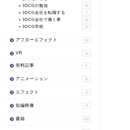
3DCGの勉強
50
3DCG会社を転職する
6
3DCG会社で働く事
43
3DCG学校
13
アフターエフェクト
16
VR
16
有料記事
5
アニメーション
32
エフェクト
12
短編映像
14
書籍
101