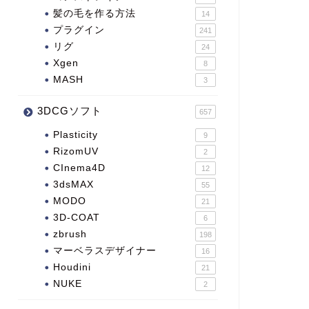
髪の毛を作る方法
14
プラグイン
241
リグ
24
Xgen
8
MASH
3
3DCGソフト
657
Plasticity
9
RizomUV
2
CInema4D
12
3dsMAX
55
MODO
21
3D-COAT
6
zbrush
198
マーベラスデザイナー
16
Houdini
21
NUKE
2