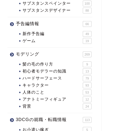
サブスタンスペインター
100
サブスタンスデザイナー
88
予告編情報
66
新作予告編
49
ゲーム
19
モデリング
269
髪の毛の作り方
9
初心者モデラーの知識
13
ハードサーフェース
79
キャラクター
93
人体のこと
53
アナトミーフィギュア
12
背景
24
3DCGの就職・転職情報
113
お小遣い稼ぎ
5