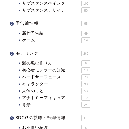
サブスタンスペインター
100
サブスタンスデザイナー
88
予告編情報
66
新作予告編
49
ゲーム
19
モデリング
269
髪の毛の作り方
9
初心者モデラーの知識
13
ハードサーフェース
79
キャラクター
93
人体のこと
53
アナトミーフィギュア
12
背景
24
3DCGの就職・転職情報
113
お小遣い稼ぎ
5