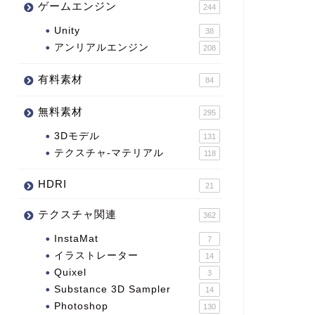
ゲームエンジン
244
Unity
38
アンリアルエンジン
208
有料素材
84
無料素材
295
3Dモデル
131
テクスチャ-マテリアル
118
HDRI
21
テクスチャ関連
362
InstaMat
7
イラストレーター
14
Quixel
3
Substance 3D Sampler
14
Photoshop
130