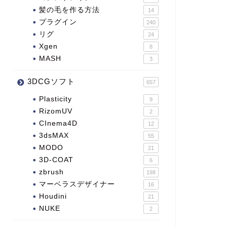
髪の毛を作る方法
14
プラグイン
240
リグ
24
Xgen
8
MASH
3
3DCGソフト
657
Plasticity
9
RizomUV
2
CInema4D
12
3dsMAX
55
MODO
21
3D-COAT
6
zbrush
198
マーベラスデザイナー
16
Houdini
21
NUKE
2