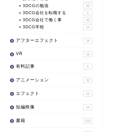
3DCGの勉強
50
3DCG会社を転職する
6
3DCG会社で働く事
43
3DCG学校
13
アフターエフェクト
16
VR
16
有料記事
5
アニメーション
32
エフェクト
12
短編映像
14
書籍
101