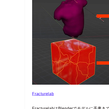
Fracturelab
FracturelabはBlenderでモデ