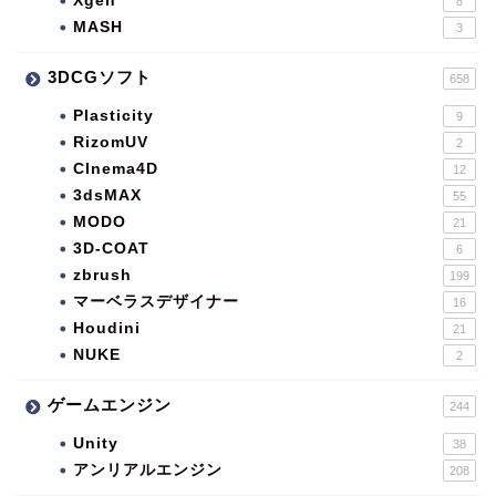
Xgen
8
MASH
3
3DCGソフト
658
Plasticity
9
RizomUV
2
CInema4D
12
3dsMAX
55
MODO
21
3D-COAT
6
zbrush
199
マーベラスデザイナー
16
Houdini
21
NUKE
2
ゲームエンジン
244
Unity
38
アンリアルエンジン
208