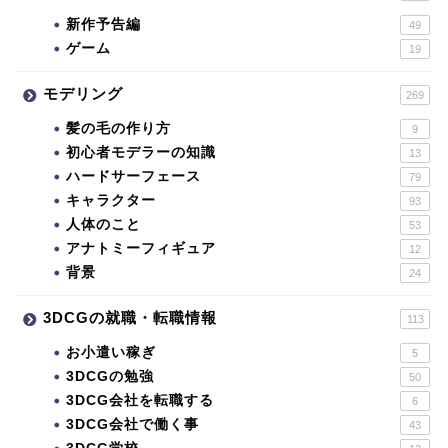
新作予告編
49
ゲーム
19
モデリング
269
髪の毛の作り方
9
初心者モデラーの知識
13
ハードサーフェース
79
キャラクター
93
人体のこと
53
アナトミーフィギュア
12
背景
24
3DCGの就職・転職情報
113
お小遣い稼ぎ
5
3DCGの勉強
50
3DCG会社を転職する
6
3DCG会社で働く事
43