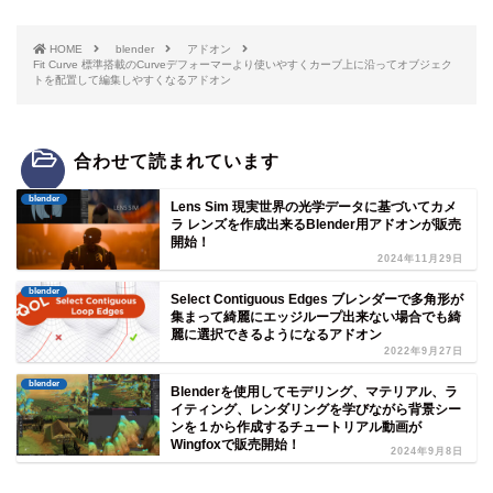
HOME
blender
アドオン
Fit Curve 標準搭載のCurveデフォーマーより使いやすくカーブ上に沿ってオブジェク
トを配置して編集しやすくなるアドオン
合わせて読まれています
blender
Lens Sim 現実世界の光学データに基づいてカメ
ラ レンズを作成出来るBlender用アドオンが販売
開始！
2024年11月29日
blender
Select Contiguous Edges ブレンダーで多角形が
集まって綺麗にエッジループ出来ない場合でも綺
麗に選択できるようになるアドオン
2022年9月27日
blender
Blenderを使用してモデリング、マテリアル、ラ
イティング、レンダリングを学びながら背景シー
ンを１から作成するチュートリアル動画が
Wingfoxで販売開始！
2024年9月8日