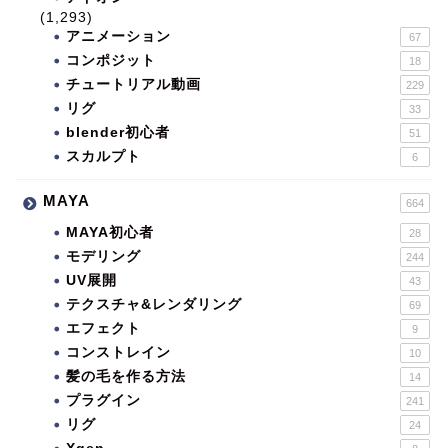
(1,293)
アニメーション
67
コンポジット
18
チュートリアル動画
229
リグ
33
blender初心者
51
スカルプト
6
MAYA
664
MAYA初心者
28
モデリング
244
UV展開
43
テクスチャ&レンダリング
69
エフェクト
9
コンストレイン
10
髪の毛を作る方法
14
プラグイン
241
リグ
24