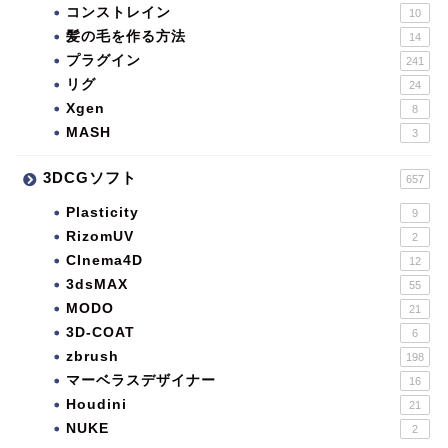
コンストレイン
10
髪の毛を作る方法
14
プラグイン
241
リグ
24
Xgen
8
MASH
3
3DCGソフト
657
Plasticity
9
RizomUV
2
CInema4D
12
3dsMAX
55
MODO
21
3D-COAT
6
zbrush
198
マーベラスデザイナー
16
Houdini
21
NUKE
2