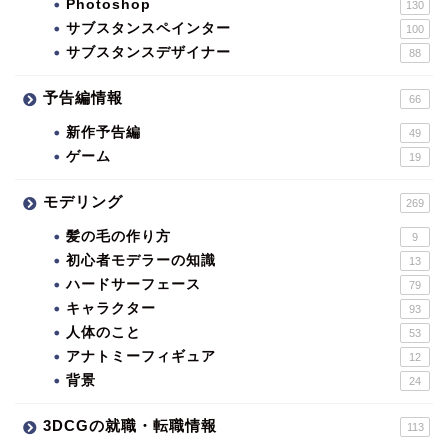
Photoshop
130
サブスタンスペインター
100
サブスタンスデザイナー
88
予告編情報
66
新作予告編
49
ゲーム
19
モデリング
269
髪の毛の作り方
9
初心者モデラーの知識
13
ハードサーフェース
79
キャラクター
93
人体のこと
53
アナトミーフィギュア
12
背景
24
3DCGの就職・転職情報
113