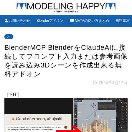
お問い合わせ
Blenderアドオン
MAYAの使い方まとめ
無料素材
AI
BlenderMCP BlenderをClaudeAIに接
続してプロンプト入力または参考画像
を読み込み3Dシーンを作成出来る無
料アドオン
2025年3月12日
［PR］