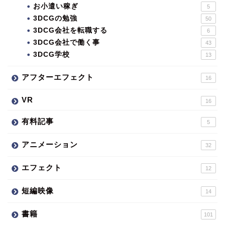
お小遣い稼ぎ
5
3DCGの勉強
50
3DCG会社を転職する
6
3DCG会社で働く事
43
3DCG学校
13
アフターエフェクト
16
VR
16
有料記事
5
アニメーション
32
エフェクト
12
短編映像
14
書籍
101