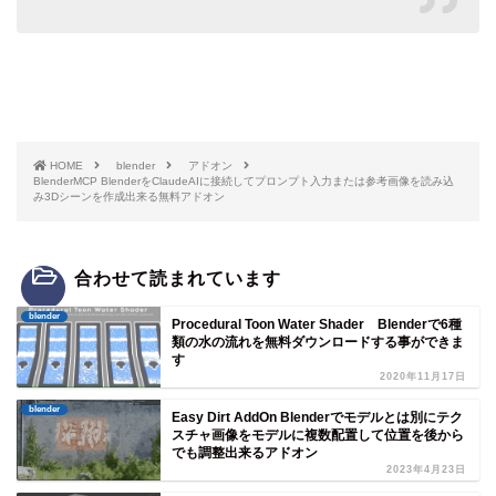
HOME
blender
アドオン
BlenderMCP BlenderをClaudeAIに接続してプロンプト入力または参考画像を読み込
み3Dシーンを作成出来る無料アドオン
合わせて読まれています
blender
Procedural Toon Water Shader Blenderで6種
類の水の流れを無料ダウンロードする事ができま
す
2020年11月17日
blender
Easy Dirt AddOn Blenderでモデルとは別にテク
スチャ画像をモデルに複数配置して位置を後から
でも調整出来るアドオン
2023年4月23日