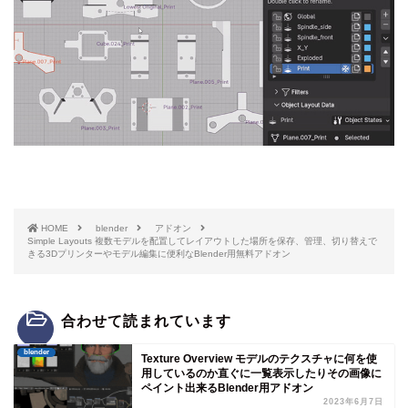
HOME
blender
アドオン
​Simple Layouts 複数モデルを配置してレイアウトした場所を保存、管理、切り替えで
きる3Dプリンターやモデル編集に便利なBlender用無料アドオン
合わせて読まれています
blender
Texture Overview モデルのテクスチャに何を使
用しているのか直ぐに一覧表示したりその画像に
ペイント出来るBlender用アドオン
2023年6月7日