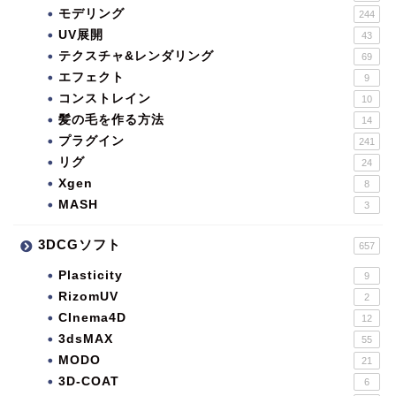
モデリング
244
UV展開
43
テクスチャ&レンダリング
69
エフェクト
9
コンストレイン
10
髪の毛を作る方法
14
プラグイン
241
リグ
24
Xgen
8
MASH
3
3DCGソフト
657
Plasticity
9
RizomUV
2
CInema4D
12
3dsMAX
55
MODO
21
3D-COAT
6