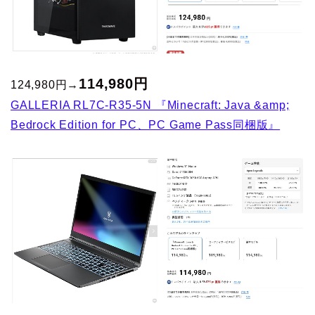
114,980
円
124,980円→
GALLERIA RL7C-R35-5N 『Minecraft: Java &amp;
Bedrock Edition for PC、PC Game Pass同梱版』