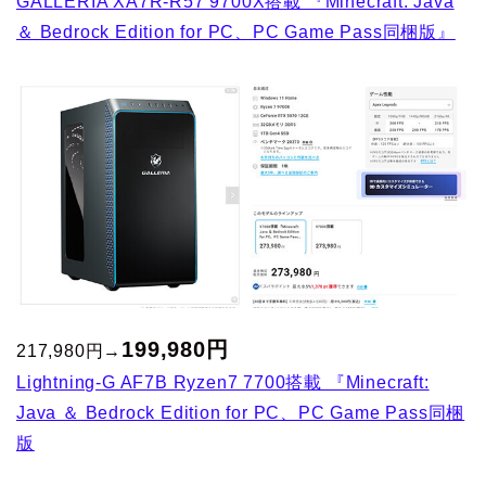
GALLERIA XA7R-R57 9700X搭載 『Minecraft: Java
＆ Bedrock Edition for PC、PC Game Pass同梱版』
199,980円
217,980円→
Lightning-G AF7B Ryzen7 7700搭載 『Minecraft:
Java ＆ Bedrock Edition for PC、PC Game Pass同梱
版