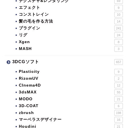
テクスチャ&レンダリング
69
エフェクト
9
コンストレイン
10
髪の毛を作る方法
14
プラグイン
241
リグ
24
Xgen
8
MASH
3
3DCGソフト
657
Plasticity
9
RizomUV
2
CInema4D
12
3dsMAX
55
MODO
21
3D-COAT
6
zbrush
198
マーベラスデザイナー
16
Houdini
21