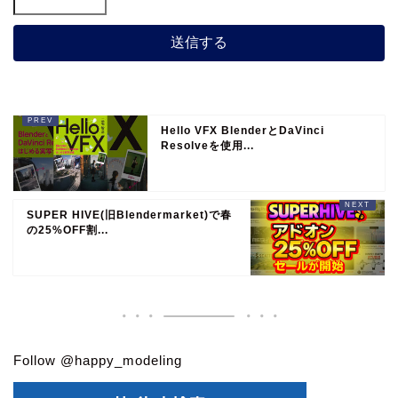
Hello VFX BlenderとDaVinci
Resolveを使用...
SUPER HIVE(旧Blendermarket)で春
の25%OFF割...
Follow @happy_modeling