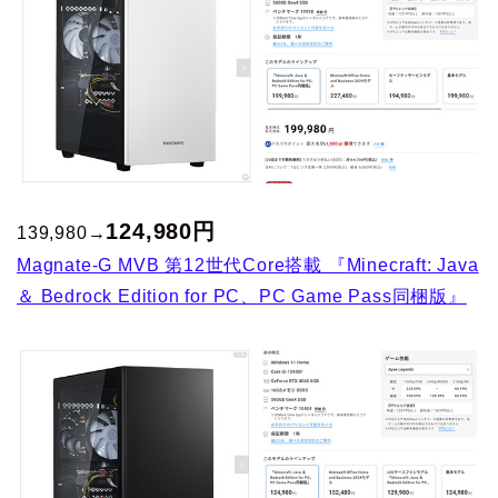
124,980
円
139,980→
Magnate-G MVB 第12世代Core搭載 『Minecraft: Java
＆ Bedrock Edition for PC、PC Game Pass同梱版』