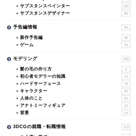
サブスタンスペインター
100
サブスタンスデザイナー
88
予告編情報
66
新作予告編
49
ゲーム
19
モデリング
269
髪の毛の作り方
9
初心者モデラーの知識
13
ハードサーフェース
79
キャラクター
93
人体のこと
53
アナトミーフィギュア
12
背景
24
3DCGの就職・転職情報
113