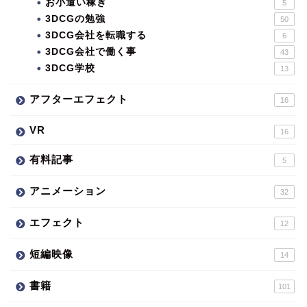
お小遣い稼ぎ
5
3DCGの勉強
50
3DCG会社を転職する
6
3DCG会社で働く事
43
3DCG学校
13
アフターエフェクト
16
VR
16
有料記事
5
アニメーション
32
エフェクト
12
短編映像
14
書籍
101