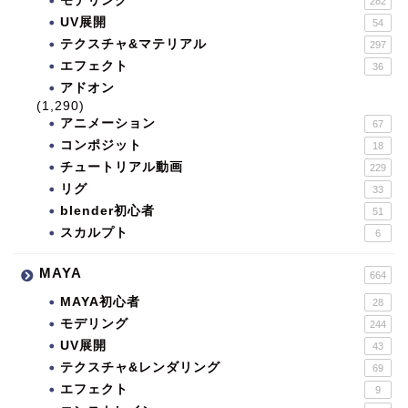
モデリング
282
UV展開
54
テクスチャ&マテリアル
297
エフェクト
36
アドオン
(1,290)
アニメーション
67
コンポジット
18
チュートリアル動画
229
リグ
33
blender初心者
51
スカルプト
6
MAYA
664
MAYA初心者
28
モデリング
244
UV展開
43
テクスチャ&レンダリング
69
エフェクト
9