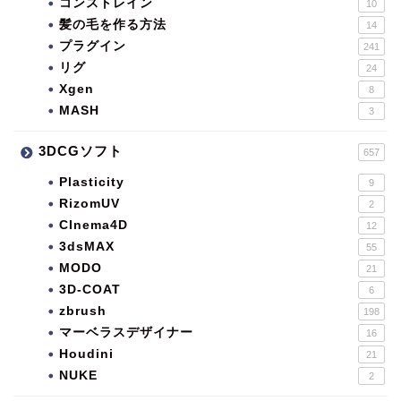
コンストレイン
10
髪の毛を作る方法
14
プラグイン
241
リグ
24
Xgen
8
MASH
3
3DCGソフト
657
Plasticity
9
RizomUV
2
CInema4D
12
3dsMAX
55
MODO
21
3D-COAT
6
zbrush
198
マーベラスデザイナー
16
Houdini
21
NUKE
2