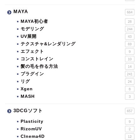
MAYA
664
MAYA初心者
28
モデリング
244
UV展開
43
テクスチャ&レンダリング
69
エフェクト
9
コンストレイン
10
髪の毛を作る方法
14
プラグイン
241
リグ
24
Xgen
8
MASH
3
3DCGソフト
657
Plasticity
9
RizomUV
2
CInema4D
12