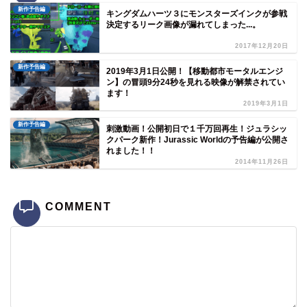
新作予告編
キングダムハーツ３にモンスターズインクが参戦
決定するリーク画像が漏れてしまった...。
2017年12月20日
新作予告編
2019年3月1日公開！【移動都市モータルエンジ
ン】の冒頭9分24秒を見れる映像が解禁されてい
ます！
2019年3月1日
新作予告編
刺激動画！公開初日で１千万回再生！ジュラシッ
クパーク新作！Jurassic Worldの予告編が公開さ
れました！！
2014年11月26日
COMMENT