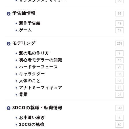
サブスタンスデザイナー
88
予告編情報
66
新作予告編
49
ゲーム
19
モデリング
269
髪の毛の作り方
9
初心者モデラーの知識
13
ハードサーフェース
79
キャラクター
93
人体のこと
53
アナトミーフィギュア
12
背景
24
3DCGの就職・転職情報
113
お小遣い稼ぎ
5
3DCGの勉強
50