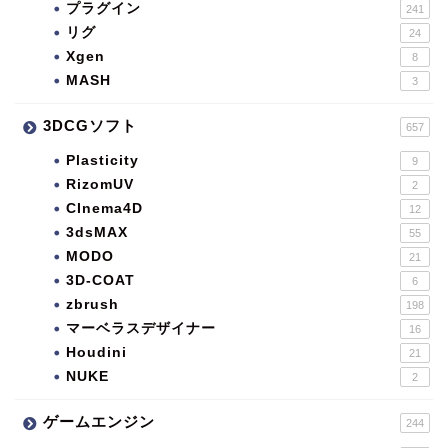
プラグイン
241
リグ
24
Xgen
8
MASH
3
3DCGソフト
657
Plasticity
9
RizomUV
2
CInema4D
12
3dsMAX
55
MODO
21
3D-COAT
6
zbrush
198
マーベラスデザイナー
16
Houdini
21
NUKE
2
ゲームエンジン
244