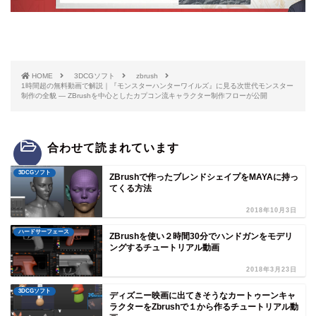
HOME
3DCGソフト
zbrush
1時間超の無料動画で解説｜『モンスターハンターワイルズ』に見る次世代モンスター
制作の全貌 ― ZBrushを中心としたカプコン流キャラクター制作フローが公開
合わせて読まれています
3DCGソフト
ZBrushで作ったブレンドシェイプをMAYAに持っ
てくる方法
2018年10月3日
ハードサーフェース
ZBrushを使い２時間30分でハンドガンをモデリ
ングするチュートリアル動画
2018年3月23日
3DCGソフト
ディズニー映画に出てきそうなカートゥーンキャ
ラクターをZbrushで１から作るチュートリアル動