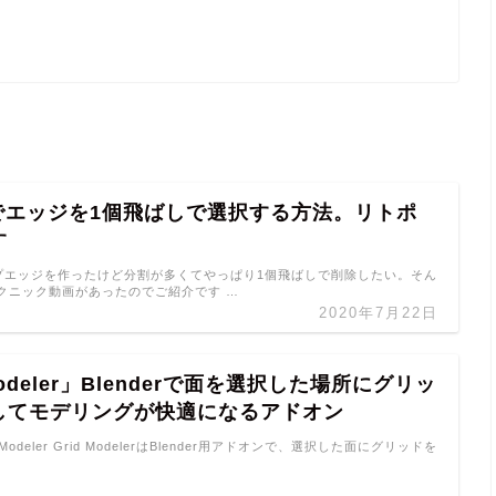
erでエッジを1個飛ばしで選択する方法。リトポ
す
ループエッジを作ったけど分割が多くてやっぱり1個飛ばしで削除したい。そん
クニック動画があったのでご紹介です …
2020年7月22日
Modeler」Blenderで面を選択した場所にグリッ
してモデリングが快適になるアドオン
id Modeler Grid ModelerはBlender用アドオンで、選択した面にグリッドを