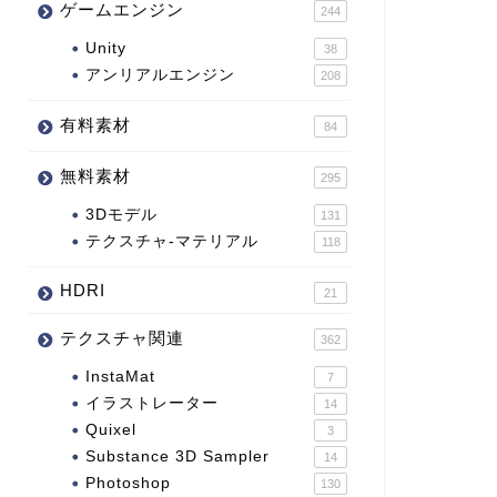
ゲームエンジン
244
Unity
38
アンリアルエンジン
208
有料素材
84
無料素材
295
3Dモデル
131
テクスチャ-マテリアル
118
HDRI
21
テクスチャ関連
362
InstaMat
7
イラストレーター
14
Quixel
3
Substance 3D Sampler
14
Photoshop
130