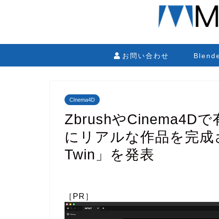
お問い合わせ
Blen
CInema4D
ZbrushやCinema4
にリアルな作品を完成させ
Twin」を発表
［PR］