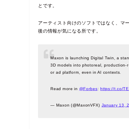
とです。
アーティスト向けのソフトではなく、マ
後の情報が気になる所です。
Maxon is launching Digital Twin, a sta
3D models into photoreal, production‑
or ad platform, even in AI contexts.
Read more in
@Forbes
:
https://t.co/
— Maxon (@MaxonVFX)
January 13, 