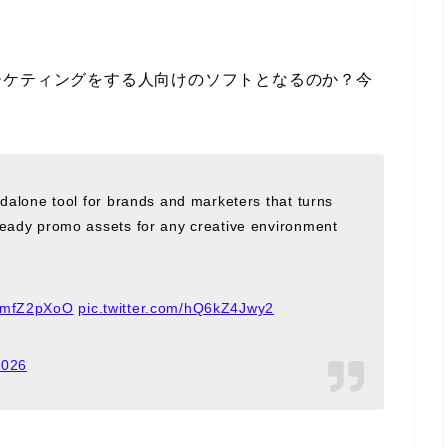
ーケティングをする人向けのソフトとなるのか？今
ndalone tool for brands and marketers that turns
ready promo assets for any creative environment
TEmfZ2pXoO
pic.twitter.com/hQ6kZ4Jwy2
2026