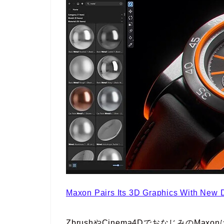
Maxon Pairs Its 3D Graphics With New D
ZbrushやCinema4DでおなじみのM