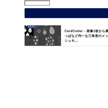
CardCutter - 画像1枚から
っぱなど均一な三角形のメ
シュモ...