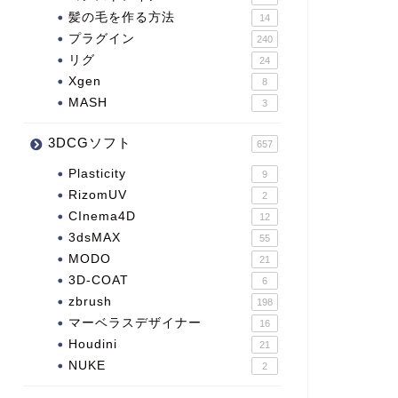
髪の毛を作る方法
14
プラグイン
240
リグ
24
Xgen
8
MASH
3
3DCGソフト
657
Plasticity
9
RizomUV
2
CInema4D
12
3dsMAX
55
MODO
21
3D-COAT
6
zbrush
198
マーベラスデザイナー
16
Houdini
21
NUKE
2