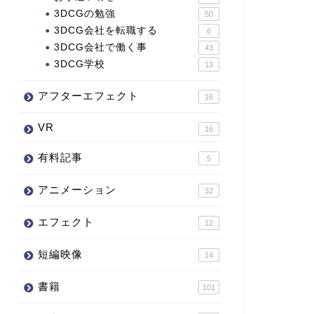
3DCGの勉強
50
3DCG会社を転職する
6
3DCG会社で働く事
43
3DCG学校
13
アフターエフェクト
16
VR
16
有料記事
5
アニメーション
32
エフェクト
12
短編映像
14
書籍
101