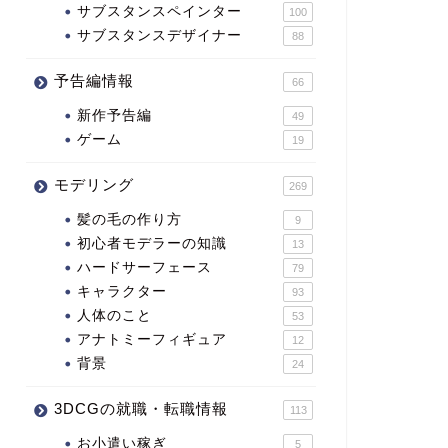
サブスタンスペインター
100
サブスタンスデザイナー
88
予告編情報
66
新作予告編
49
ゲーム
19
モデリング
269
髪の毛の作り方
9
初心者モデラーの知識
13
ハードサーフェース
79
キャラクター
93
人体のこと
53
アナトミーフィギュア
12
背景
24
3DCGの就職・転職情報
113
お小遣い稼ぎ
5