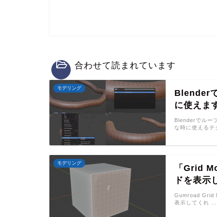
合わせて読まれています
モデリング
Blend
に使えま
Blenderで
な時に使えるテ
モデリング
「Grid 
ドを表示
Gumroad Gr
表示してくれ …