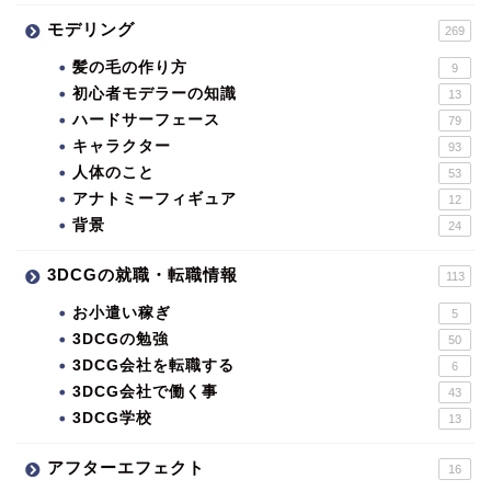
モデリング
269
髪の毛の作り方
9
初心者モデラーの知識
13
ハードサーフェース
79
キャラクター
93
人体のこと
53
アナトミーフィギュア
12
背景
24
3DCGの就職・転職情報
113
お小遣い稼ぎ
5
3DCGの勉強
50
3DCG会社を転職する
6
3DCG会社で働く事
43
3DCG学校
13
アフターエフェクト
16