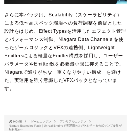
さらに本パックは、Scalability（スケーラビリティ）
による低〜高スペック環境への負荷調整を前提とした
設計をはじめ、Effect Typesを活用したエフェクト管理
とパフォーマンス制御、Niagara Data Channels を使
ったゲームロジックとVFXの連携例、Lightweight
Emittersによる軽量なEmitter構成を採用し、ユーザー
パラメータやEmitter数を必要最小限に抑えることで、
Niagaraで陥りがちな「重くなりやすい構成」を避け
た、実運用を強く意識したVFXパックとなっていま
す。
HOME
ゲームエンジン
アンリアルエンジン
Niagara Examples Pack｜Unreal Engineで実運用向けVFXを学べる公式サンプル集が
無料配布中